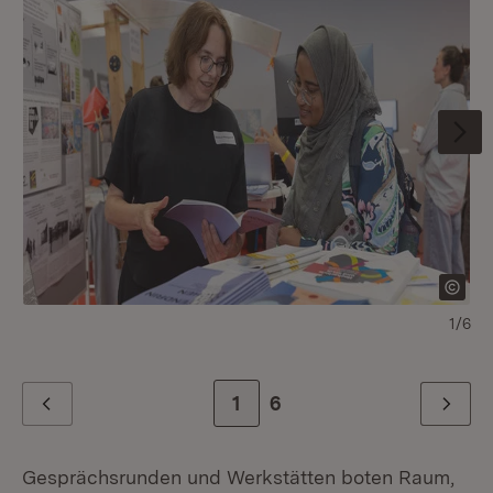
1/6
Zur Seite
1
Zur letzten Seite
6
Zurück
Weiter
Gesprächsrunden und Werkstätten boten Raum,