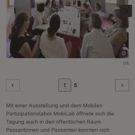
1/5
Zur Seite
1
Zur letzten Seite
5
Zurück
Weiter
Mit einer Ausstellung und dem Mobilen
Partizipationslabor MobiLab öffnete sich die
Tagung auch in den öffentlichen Raum.
Passantinnen und Passanten konnten sich