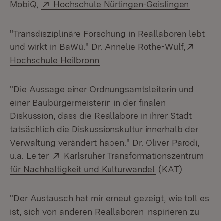
Extern:
(Öffnet
MobiQ,
Hochschule Nürtingen-Geislingen
"Transdisziplinäre Forschung in Reallaboren lebt
Exter
und wirkt in BaWü." Dr. Annelie Rothe-Wulf,
(Öffnet in neuem Fenster)
Hochschule Heilbronn
"Die Aussage einer Ordnungsamtsleiterin und
einer Baubürgermeisterin in der finalen
Diskussion, dass die Reallabore in ihrer Stadt
tatsächlich die Diskussionskultur innerhalb der
Verwaltung verändert haben." Dr. Oliver Parodi,
Extern:
u.a. Leiter
Karlsruher Transformationszentrum
(Öffnet in neue
für Nachhaltigkeit und Kulturwandel
(KAT)
"Der Austausch hat mir erneut gezeigt, wie toll es
ist, sich von anderen Reallaboren inspirieren zu