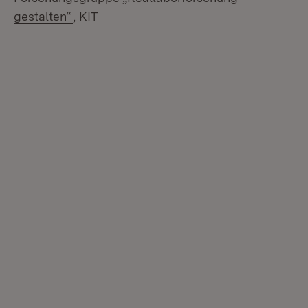
(Öffnet in neuem Fenster)
gestalten“
, KIT