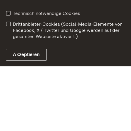
Kontakt
Benutzungshinweise
Technisch notwendige Cookies
Datenschutz
Barrierefreiheit
Drittanbieter-Cookies (Social-Media-Elemente von
Impressum
Cookies
Facebook, X / Twitter und Google werden auf der
gesamten Webseite aktiviert.)
Akzeptieren
Link zum Landesportal