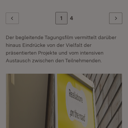
Zur Seite
1
Zur letzten Seite
4
Zurück
Weiter
Der begleitende Tagungsfilm vermittelt darüber
hinaus Eindrücke von der Vielfalt der
präsentierten Projekte und vom intensiven
Austausch zwischen den Teilnehmenden.