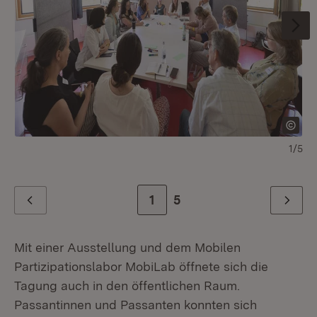
1/5
Zur Seite
1
Zur letzten Seite
5
Zurück
Weiter
Mit einer Ausstellung und dem Mobilen
Partizipationslabor MobiLab öffnete sich die
Tagung auch in den öffentlichen Raum.
Passantinnen und Passanten konnten sich