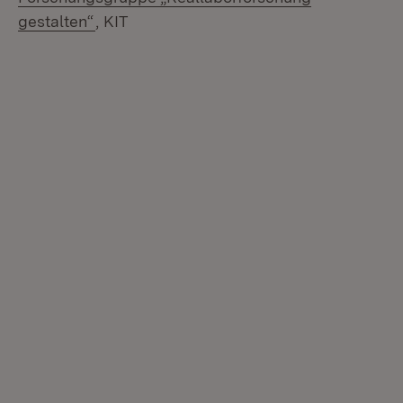
(Öffnet in neuem Fenster)
gestalten“
, KIT