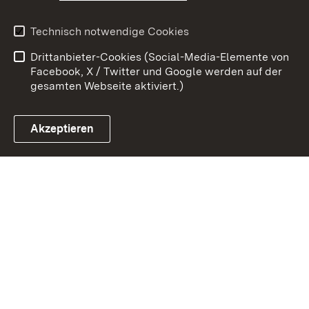
Kontakt
Benutzungshinweise
Technisch notwendige Cookies
Datenschutz
Barrierefreiheit
Drittanbieter-Cookies (Social-Media-Elemente von
Impressum
Cookies
Facebook, X / Twitter und Google werden auf der
gesamten Webseite aktiviert.)
Akzeptieren
Link zum Landesportal