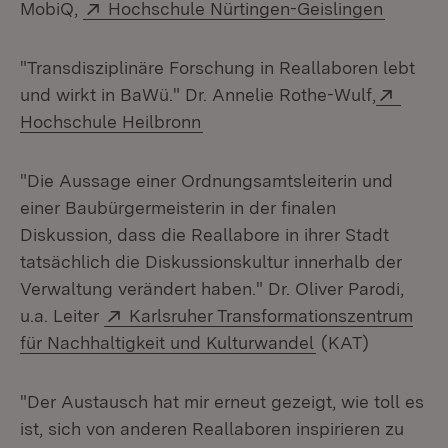
Extern:
(Öffnet
MobiQ,
Hochschule Nürtingen-Geislingen
"Transdisziplinäre Forschung in Reallaboren lebt
Exter
und wirkt in BaWü." Dr. Annelie Rothe-Wulf,
(Öffnet in neuem Fenster)
Hochschule Heilbronn
"Die Aussage einer Ordnungsamtsleiterin und
einer Baubürgermeisterin in der finalen
Diskussion, dass die Reallabore in ihrer Stadt
tatsächlich die Diskussionskultur innerhalb der
Verwaltung verändert haben." Dr. Oliver Parodi,
Extern:
u.a. Leiter
Karlsruher Transformationszentrum
(Öffnet in neue
für Nachhaltigkeit und Kulturwandel
(KAT)
"Der Austausch hat mir erneut gezeigt, wie toll es
ist, sich von anderen Reallaboren inspirieren zu