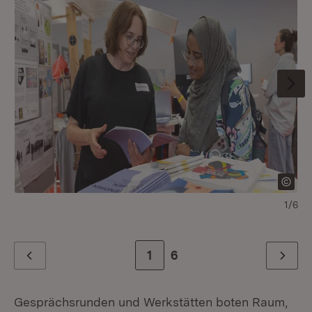
1/6
Zur Seite
1
Zur letzten Seite
6
Zurück
Weiter
Gesprächsrunden und Werkstätten boten Raum,