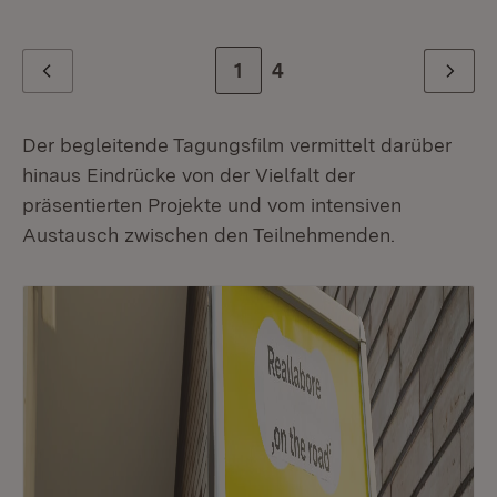
Zur Seite
1
Zur letzten Seite
4
Zurück
Weiter
Der begleitende Tagungsfilm vermittelt darüber
hinaus Eindrücke von der Vielfalt der
präsentierten Projekte und vom intensiven
Austausch zwischen den Teilnehmenden.