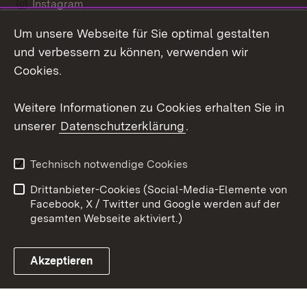
Instagram
Um unsere Webseite für Sie optimal gestalten
LinkedIn
und verbessern zu können, verwenden wir
Social Wall
Cookies.
Youtube
Weitere Informationen zu Cookies erhalten Sie in
unserer
Datenschutzerklärung
.
Zum 
Kontakt
Benutzungshinweise
Technisch notwendige Cookies
Datenschutz
Barrierefreiheit
Drittanbieter-Cookies (Social-Media-Elemente von
Impressum
Cookies
Facebook, X / Twitter und Google werden auf der
gesamten Webseite aktiviert.)
Akzeptieren
Link zum Landesportal