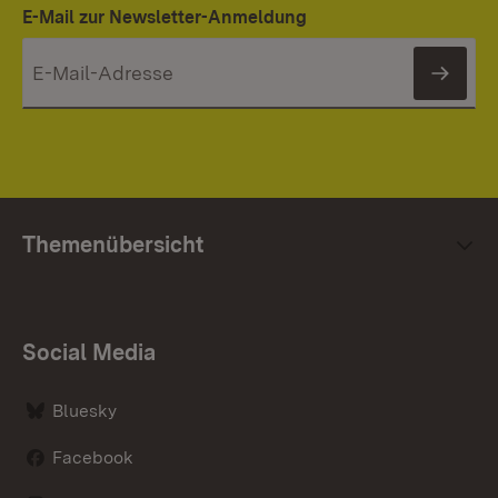
E-Mail zur Newsletter-Anmeldung
News
Themenübersicht
Social Media
Bluesky
Facebook