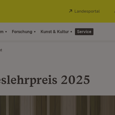
Extern:
Landesportal
(Öffnet
um
Forschung
Kunst & Kultur
Service
ht
slehrpreis 2025