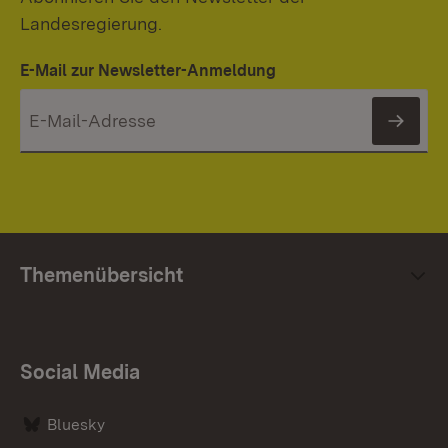
Landesregierung.
E-Mail zur Newsletter-Anmeldung
News
Themenübersicht
Social Media
Bluesky