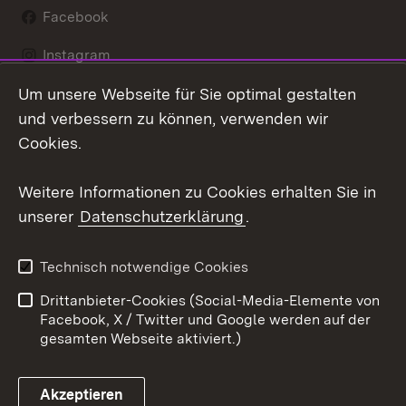
Facebook
Instagram
Um unsere Webseite für Sie optimal gestalten
LinkedIn
und verbessern zu können, verwenden wir
Social Wall
Cookies.
Youtube
Weitere Informationen zu Cookies erhalten Sie in
unserer
Datenschutzerklärung
.
Zum 
Kontakt
Benutzungshinweise
Technisch notwendige Cookies
Datenschutz
Barrierefreiheit
Drittanbieter-Cookies (Social-Media-Elemente von
Impressum
Cookies
Facebook, X / Twitter und Google werden auf der
gesamten Webseite aktiviert.)
Akzeptieren
Link zum Landesportal