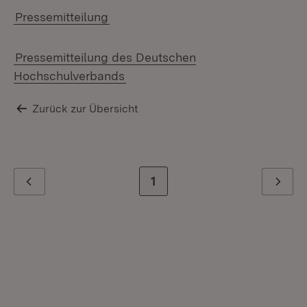
Pressemitteilung
Pressemitteilung des Deutschen
Hochschulverbands
Zurück zur Übersicht
Zur letzten Seite
1
Zurück
Weiter