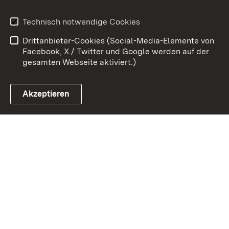
Kontakt
Benutzungshinweise
Technisch notwendige Cookies
Datenschutz
Barrierefreiheit
Drittanbieter-Cookies (Social-Media-Elemente von
Impressum
Cookies
Facebook, X / Twitter und Google werden auf der
gesamten Webseite aktiviert.)
Akzeptieren
Link zum Landesportal