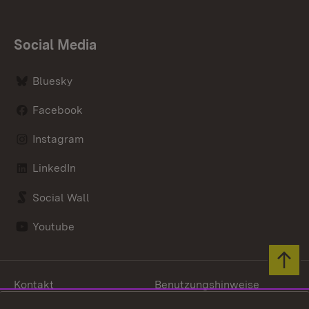
Social Media
Bluesky
Facebook
Instagram
LinkedIn
Social Wall
Youtube
Zum 
Kontakt
Benutzungshinweise
Datenschutz
Barrierefreiheit