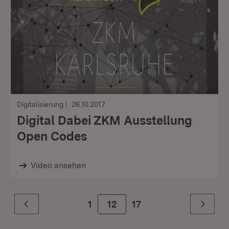
Digitalisierung
26.10.2017
Digital Dabei ZKM Ausstellung
Open Codes
Video ansehen
1
Zur Seite
12
17
Zurück
Weiter