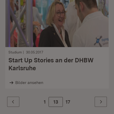
Studium
30.05.2017
Start Up Stories an der DHBW
Karlsruhe
Bilder ansehen
1
Zur Seite
13
17
Zurück
Weiter