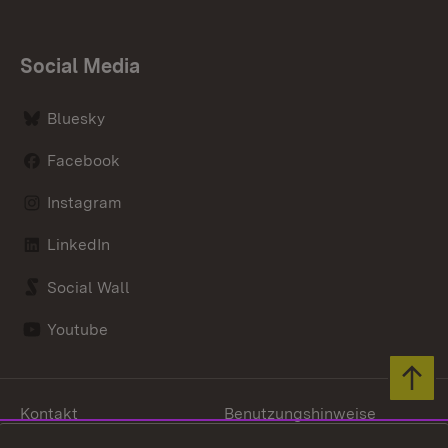
Social Media
Bluesky
Facebook
Instagram
LinkedIn
Social Wall
Youtube
Zum 
Kontakt
Benutzungshinweise
Datenschutz
Barrierefreiheit