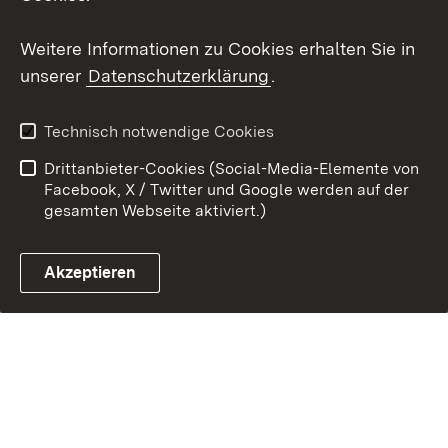
Zum 
Weitere Informationen zu Cookies erhalten Sie in
Kontakt
Benutzungshinweise
unserer
Datenschutzerklärung
.
Datenschutz
Barrierefreiheit
Impressum
Cookies
Technisch notwendige Cookies
Drittanbieter-Cookies (Social-Media-Elemente von
Facebook, X / Twitter und Google werden auf der
gesamten Webseite aktiviert.)
Link zum Landesportal
Akzeptieren