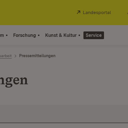
Extern:
Landesportal
(Öffnet
um
Forschung
Kunst & Kultur
Service
sarbeit
Pressemitteilungen
ungen