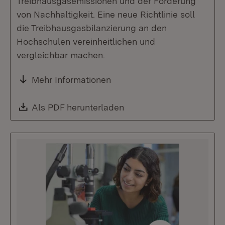
Treibhausgasemissionen und der Förderung
von Nachhaltigkeit. Eine neue Richtlinie soll
die Treibhausgasbilanzierung an den
Hochschulen vereinheitlichen und
vergleichbar machen.
Mehr Informationen
Download:
Als PDF herunterladen
(Öffnet in neuem Fenste