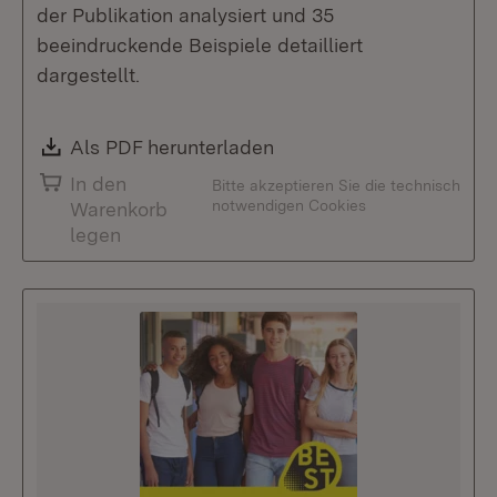
der Publikation analysiert und 35
beeindruckende Beispiele detailliert
dargestellt.
Download:
Als PDF herunterladen
(Öffnet in neuem Fenste
In den
Bitte akzeptieren Sie die technisch
notwendigen Cookies
Warenkorb
legen