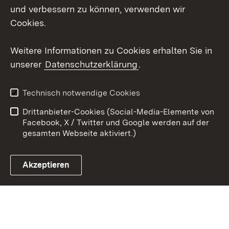
und verbessern zu können, verwenden wir
Social Wall
Cookies.
Youtube
Weitere Informationen zu Cookies erhalten Sie in
unserer
Datenschutzerklärung
.
Zum 
Kontakt
Benutzungshinweise
Technisch notwendige Cookies
Datenschutz
Barrierefreiheit
Drittanbieter-Cookies (Social-Media-Elemente von
Impressum
Cookies
Facebook, X / Twitter und Google werden auf der
gesamten Webseite aktiviert.)
Akzeptieren
Link zum Landesportal