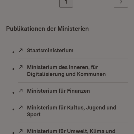
Zur Seite
1
Weiter
Publikationen der Ministerien
Extern:
Staatsministerium
(Öffnet in neuem Fenste
Extern:
Ministerium des Inneren, für
Digitalisierung und Kommunen
(Öffnet in
Extern:
Ministerium für Finanzen
(Öffnet in neuem
Extern:
Ministerium für Kultus, Jugend und
Sport
(Öffnet in neuem Fenster)
Extern:
Ministerium für Umwelt, Klima und