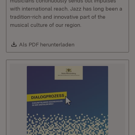
musicians continuously sends out impulses
with international reach. Jazz has long been a
tradition-rich and innovative part of the
musical culture of our region.
Download:
Als PDF herunterladen
(Öffnet in neuem Fenste