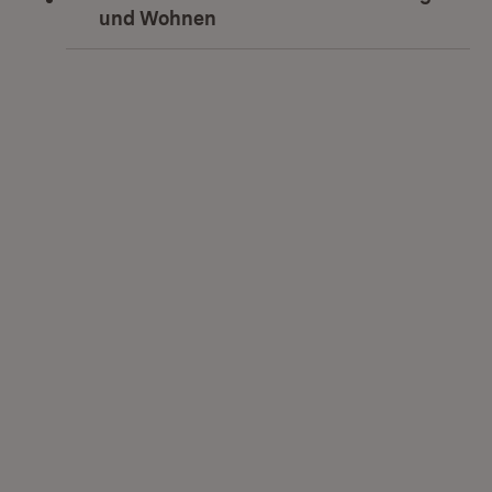
und Wohnen
(Öffnet in neuem Fenster)