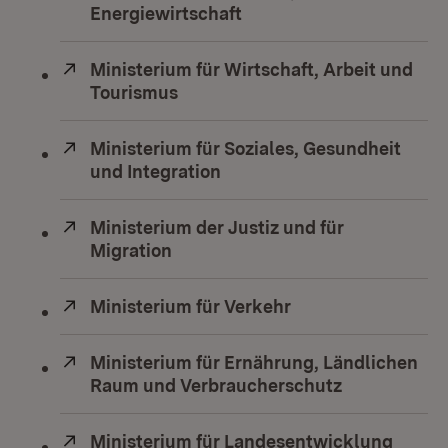
Energiewirtschaft
(Öffnet in neuem Fenste
Extern:
Ministerium für Wirtschaft, Arbeit und
Tourismus
(Öffnet in neuem Fenster)
Extern:
Ministerium für Soziales, Gesundheit
und Integration
(Öffnet in neuem Fenster)
Extern:
Ministerium der Justiz und für
Migration
(Öffnet in neuem Fenster)
Extern:
Ministerium für Verkehr
(Öffnet in neuem F
Extern:
Ministerium für Ernährung, Ländlichen
Raum und Verbraucherschutz
(Öffnet in n
Extern:
Ministerium für Landesentwicklung