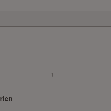
…
1
rien