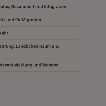
iales, Gesundheit und Integration
(Öffnet in neuem Fe
tiz und für Migration
(Öffnet in neuem Fenster)
rkehr
(Öffnet in neuem Fenster)
nährung, Ländlichen Raum und
(Öffnet in neuem Fenster)
andesentwicklung und Wohnen
(Öffnet in neuem Fenste