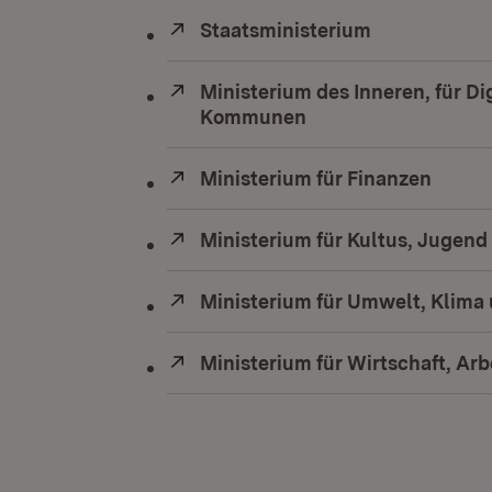
Extern:
Staatsministerium
(Öffnet in n
Extern:
Ministerium des Inneren, für Di
Kommunen
(Öffnet in neuem Fe
Extern:
Ministerium für Finanzen
(Öffne
Extern:
Ministerium für Kultus, Jugend
Extern:
Ministerium für Umwelt, Klima 
Extern:
Ministerium für Wirtschaft, Ar