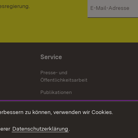
esregierung.
Service
Presse- und
Öffentlichkeitsarbeit
Publikationen
Kontakt
es
erbessern zu können, verwenden wir Cookies.
Mediathek
serer
Datenschutzerklärung
.
Ausschreibungen
tur