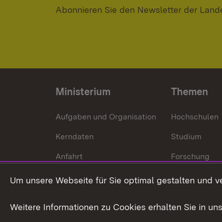
Abonnieren Sie den Newsletter der Land
Ministerium
Themen
Aufgaben und Organisation
Hochschulen
Kerndaten
Studium
Anfahrt
Forschung
International
Um unsere Webseite für Sie optimal gestalten und v
Europa
Weitere Informationen zu Cookies erhalten Sie in un
Kunst und Kul