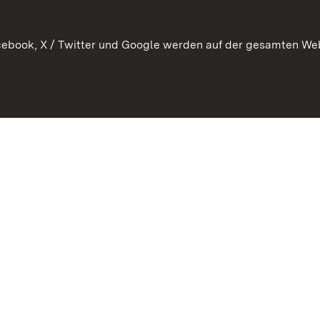
ebook, X / Twitter und Google werden auf der gesamten Webs
Kontakt
Benutzungshinweise
Datens