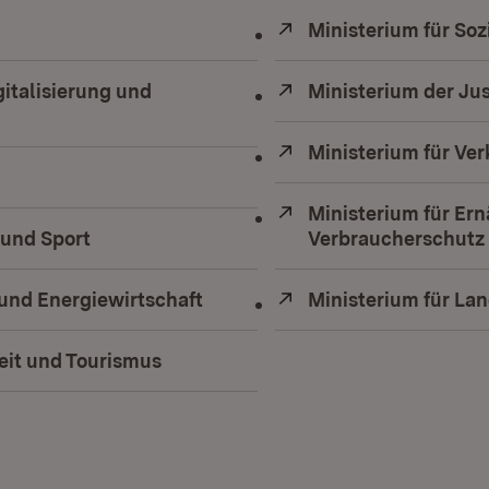
euem Fenster)
Extern:
Ministerium für Soz
gitalisierung und
Extern:
Ministerium der Jus
nster)
Extern:
Ministerium für Ve
t in neuem Fenster)
Extern:
Ministerium für Er
 und Sport
(Öffnet in neuem Fenster)
Verbraucherschutz
und Energiewirtschaft
(Öffnet in neuem Fenster)
Extern:
Ministerium für L
beit und Tourismus
(Öffnet in neuem Fenster)