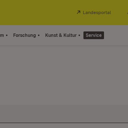
Extern:
Landesportal
(Öffnet
um
Forschung
Kunst & Kultur
Service