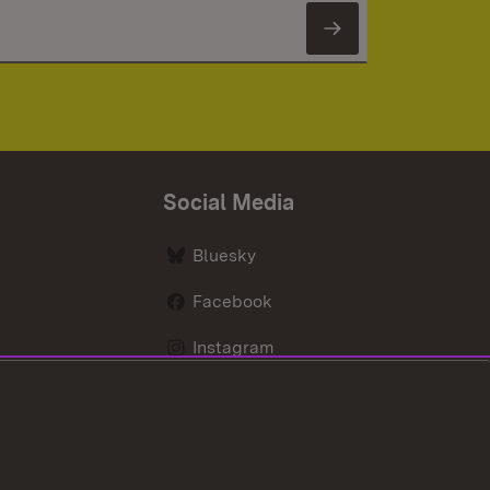
Newsletter 
Social Media
Bluesky
Facebook
Instagram
LinkedIn
Social Wall
Youtube