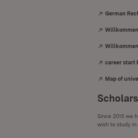
Extern:
German Rect
Extern:
Willkommens
Extern:
Willkommen 
Extern:
career start
Extern:
Map of univ
Scholars
Since 2015 we h
wish to study i