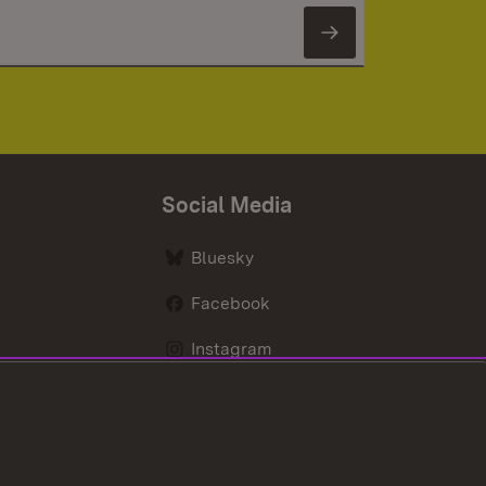
Newsletter 
Social Media
Bluesky
Facebook
Instagram
LinkedIn
Social Wall