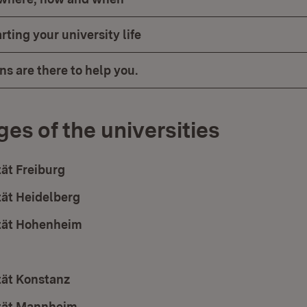
rting your university life
s are there to help you.
s of the universities
tät Freiburg
(Öffnet in neuem Fenster)
tät Heidelberg
(Öffnet in neuem Fenster)
tät Hohenheim
(Öffnet in neuem Fenster)
et in neuem Fenster)
tät Konstanz
(Öffnet in neuem Fenster)
ität Mannheim
(Öffnet in neuem Fenster)