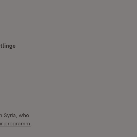
r)
tlinge
(Öffnet in neuem Fenster)
er)
m Syria, who
ur programm
.