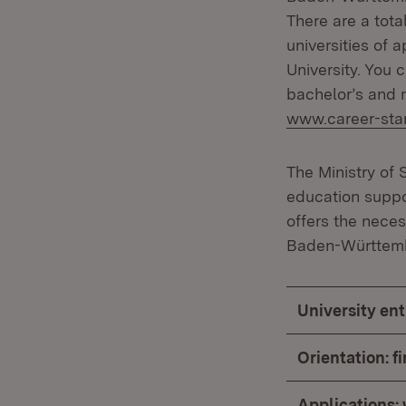
There are a tota
universities of
University. You 
bachelor’s and
www.career-sta
The Ministry of 
education suppo
offers the neces
Baden-Württem
University ent
Orientation: f
Applications: