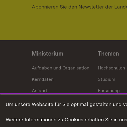
Abonnieren Sie den Newsletter der Land
Ministerium
Themen
Aufgaben und Organisation
Hochschulen
Kerndaten
Studium
Anfahrt
Forschung
International
Um unsere Webseite für Sie optimal gestalten und v
Europa
Weitere Informationen zu Cookies erhalten Sie in un
Kunst und Kul