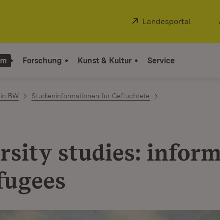
Extern:
Landesportal
(Öffnet
um
Forschung
Kunst & Kultur
Service
 in BW
Studieninformationen für Geflüchtete
rsity studies: infor
efugees