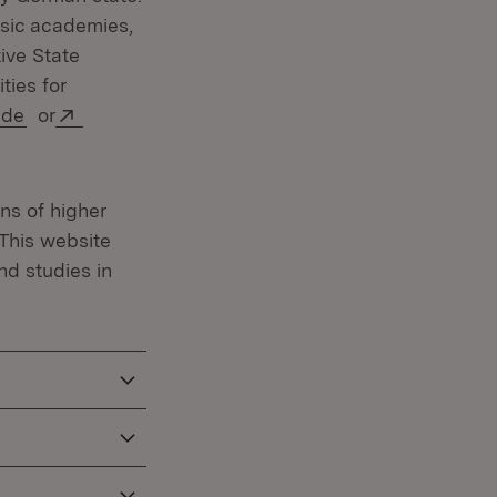
music academies,
ive State
ties for
(Öffnet in neuem Fenster)
Extern:
.de
or
ons of higher
This website
nd studies in