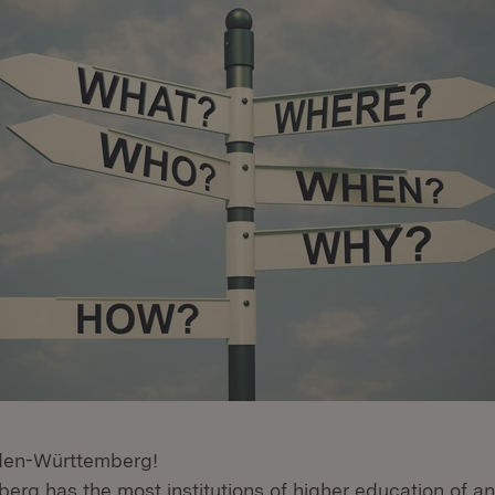
den-Württemberg!
rg has the most institutions of higher education of a