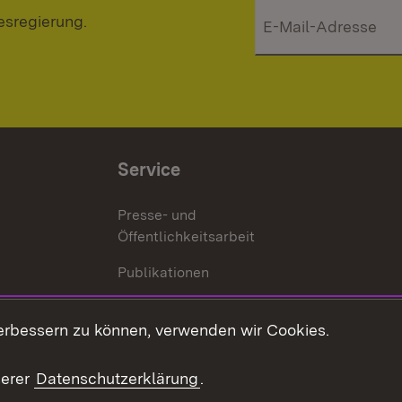
esregierung.
Service
Presse- und
Öffentlichkeitsarbeit
Publikationen
Kontakt
es
erbessern zu können, verwenden wir Cookies.
Mediathek
serer
Datenschutzerklärung
.
Ausschreibungen
tur