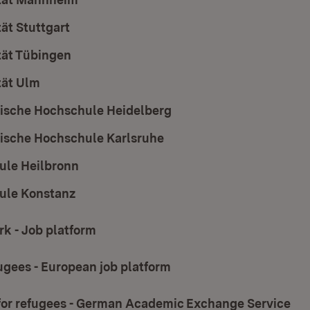
tät Stuttgart
(Öffnet in neuem Fenster)
tät Tübingen
(Öffnet in neuem Fenster)
tät Ulm
(Öffnet in neuem Fenster)
ische Hochschule Heidelberg
(Öffnet in neuem Fenste
ische Hochschule Karlsruhe
(Öffnet in neuem Fenster
ule Heilbronn
(Öffnet in neuem Fenster)
ule Konstanz
(Öffnet in neuem Fenster)
 - Job platform
(Öffnet in neuem Fenster)
gees - European job platform
(Öffnet in neuem Fenste
 for refugees - German Academic Exchange Service
(Öf