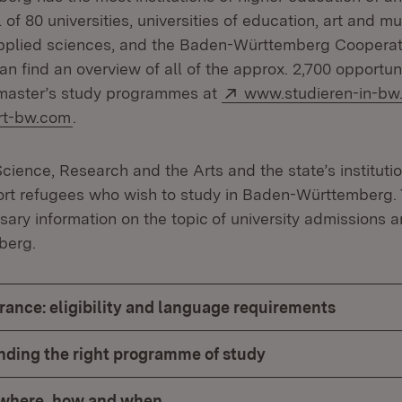
l of 80 universities, universities of education, art and 
 applied sciences, and the Baden-Württemberg Cooperat
can find an overview of all of the approx. 2,700 opportuni
Extern:
 master’s study programmes at
www.studieren-in-bw
(Öffnet in neuem Fenster)
rt-bw.com
.
Science, Research and the Arts and the state’s instituti
rt refugees who wish to study in Baden-Württemberg. 
sary information on the topic of university admissions a
berg.
rance: eligibility and language requirements
inding the right programme of study
 where, how and when