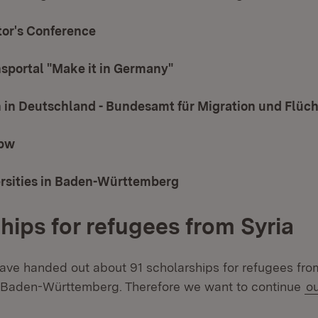
or's Conference
(Öffnet in neuem Fenster)
portal "Make it in Germany"
(Öffnet in neuem Fenste
in Deutschland - Bundesamt für Migration und Flüch
 bw
(Öffnet in neuem Fenster)
ersities in Baden-Württemberg
(Öffnet in neuem Fenst
hips for refugees from Syria
ave handed out about 91 scholarships for refugees fro
n Baden-Württemberg. Therefore we want to continue
o