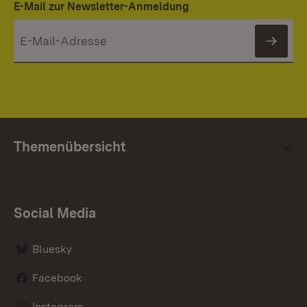
E-Mail zur Newsletter-Anmeldung
News
Themenübersicht
Social Media
Bluesky
Facebook
Instagram