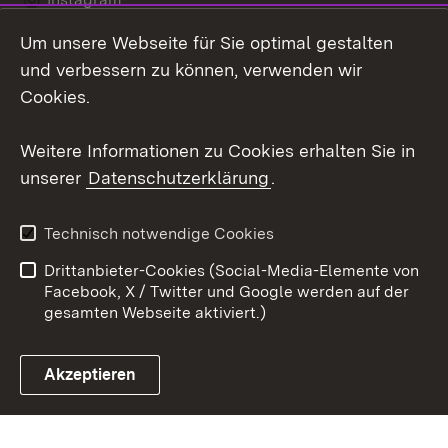
Um unsere Webseite für Sie optimal gestalten
LinkedIn
und verbessern zu können, verwenden wir
Social Wall
Cookies.
Youtube
Weitere Informationen zu Cookies erhalten Sie in
unserer
Datenschutzerklärung
.
Zum 
Kontakt
Benutzungshinweise
Technisch notwendige Cookies
Datenschutz
Barrierefreiheit
Drittanbieter-Cookies (Social-Media-Elemente von
Impressum
Cookies
Facebook, X / Twitter und Google werden auf der
gesamten Webseite aktiviert.)
Akzeptieren
Link zum Landesportal