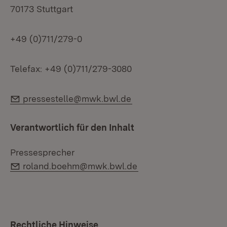
70173 Stuttgart
+49 (0)711/279-0
Telefax: +49 (0)711/279-3080
E-Mail:
pressestelle@mwk.bwl.de
Verantwortlich für den Inhalt
Pressesprecher
E-Mail:
roland.boehm@mwk.bwl.de
Rechtliche Hinweise