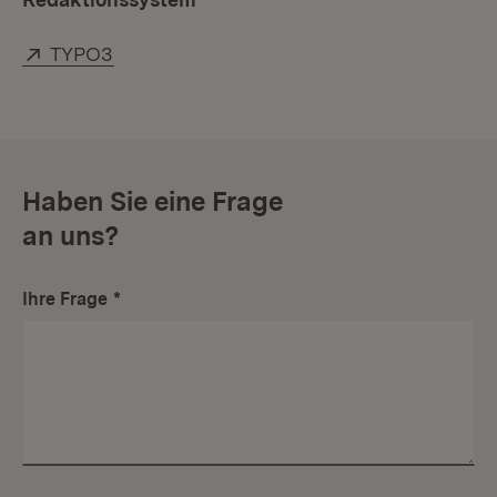
Extern:
(Öffnet in neuem Fenster)
TYPO3
Haben Sie eine Frage
an uns?
Ihre Frage
*