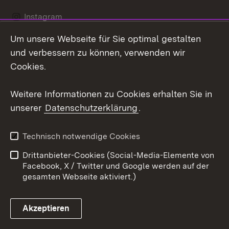
Instagram
Um unsere Webseite für Sie optimal gestalten
LinkedIn
und verbessern zu können, verwenden wir
Social Wall
Cookies.
Youtube
Weitere Informationen zu Cookies erhalten Sie in
unserer
Datenschutzerklärung
.
Zum 
Kontakt
Benutzungshinweise
Technisch notwendige Cookies
Datenschutz
Barrierefreiheit
Drittanbieter-Cookies (Social-Media-Elemente von
Impressum
Cookies
Facebook, X / Twitter und Google werden auf der
gesamten Webseite aktiviert.)
Akzeptieren
Link zum Landesportal