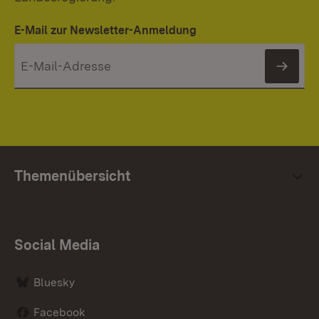
E-Mail zur Newsletter-Anmeldung
News
Themenübersicht
Social Media
Bluesky
Facebook