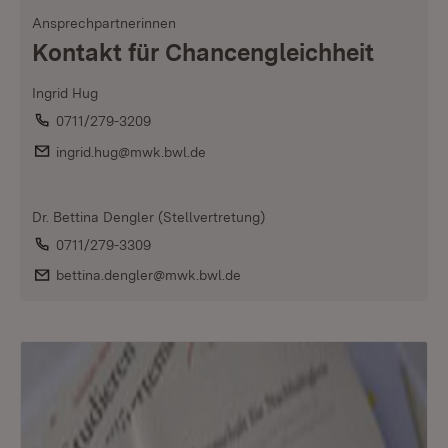
Ansprechpartnerinnen
:
Kontakt für Chancengleichheit
Ingrid Hug
Telefon:
0711/279-3209
E-Mail:
ingrid.hug@mwk.bwl.de
Dr. Bettina Dengler (Stellvertretung)
Telefon:
0711/279-3309
E-Mail:
bettina.dengler@mwk.bwl.de