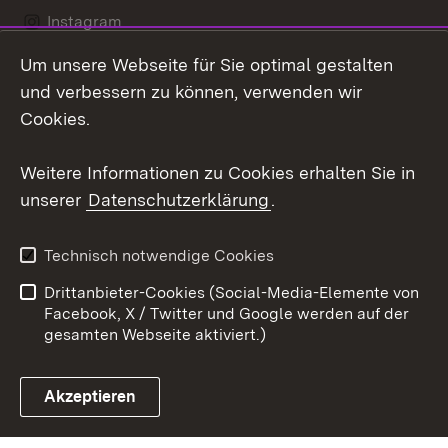
Instagram
Um unsere Webseite für Sie optimal gestalten
LinkedIn
und verbessern zu können, verwenden wir
Social Wall
Cookies.
Youtube
Weitere Informationen zu Cookies erhalten Sie in
unserer
Datenschutzerklärung
.
Zum 
Kontakt
Benutzungshinweise
Technisch notwendige Cookies
Datenschutz
Barrierefreiheit
Drittanbieter-Cookies (Social-Media-Elemente von
Impressum
Cookies
Facebook, X / Twitter und Google werden auf der
gesamten Webseite aktiviert.)
Akzeptieren
Link zum Landesportal