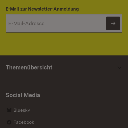
E-Mail zur Newsletter-Anmeldung
News
Themenübersicht
Social Media
Bluesky
Facebook