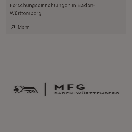
Forschungseinrichtungen in Baden-
Württemberg.
Extern:
Mehr
(Öffnet in neuem Fenster)