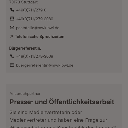
70173 Stuttgart
Telefon:
+49(0)711/279-0
Fax:
+49(0)711/279-3080
E-Mail:
poststelle@mwk.bwl.de
Telefonische Sprechzeiten
Extern:
(Öffnet in neuem Fenster)
Bürgerreferentin:
Telefon:
+49(0)711/279-3009
E-Mail:
buergerreferentin@mwk.bwl.de
Ansprechpartner
Presse- und Öffentlichkeitsarbeit
Sie sind Medienvertreterin oder
Medienvertreter und haben eine Frage zur
Wissenschafts- und Kunstpolitik des Landes?