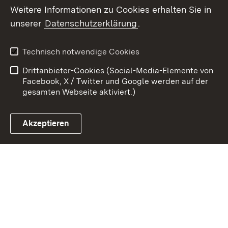
Weitere Informationen zu Cookies erhalten Sie in
unserer
Datenschutzerklärung
.
Zum 
Kontakt
Benutzungshinweise
Technisch notwendige Cookies
Datenschutz
Barrierefreiheit
Drittanbieter-Cookies (Social-Media-Elemente von
Impressum
Cookies
Facebook, X / Twitter und Google werden auf der
gesamten Webseite aktiviert.)
Akzeptieren
Link zum Landesportal