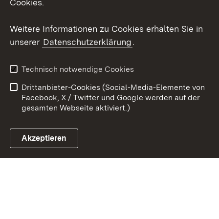
Cookies.
Youtube
Weitere Informationen zu Cookies erhalten Sie in
unserer
Datenschutzerklärung
.
Zum 
Kontakt
Benutzungshinweise
Technisch notwendige Cookies
Datenschutz
Barrierefreiheit
Drittanbieter-Cookies (Social-Media-Elemente von
Impressum
Cookies
Facebook, X / Twitter und Google werden auf der
gesamten Webseite aktiviert.)
Akzeptieren
Link zum Landesportal