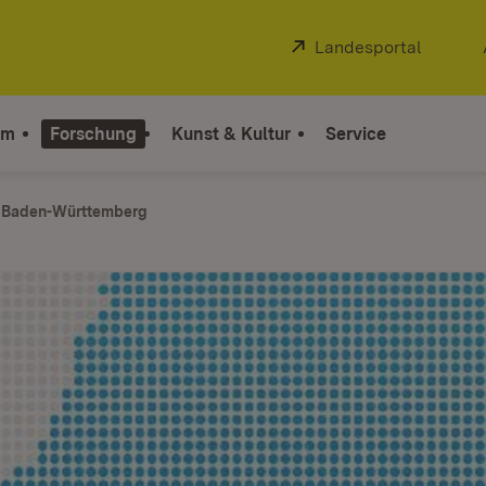
Extern:
Landesportal
(Öffnet
um
Forschung
Kunst & Kultur
Service
in Baden-Württemberg