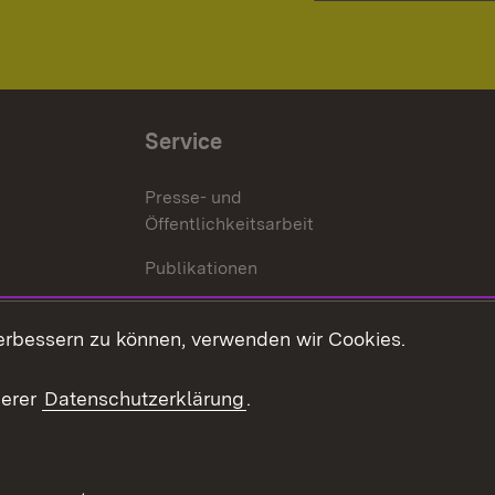
Service
Presse- und
Öffentlichkeitsarbeit
Publikationen
Kontakt
es
erbessern zu können, verwenden wir Cookies.
Mediathek
serer
Datenschutzerklärung
.
Ausschreibungen
tur