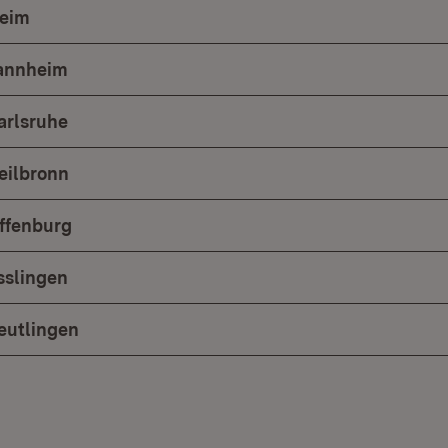
eim
Mannheim
arlsruhe
eilbronn
ffenburg
sslingen
eutlingen