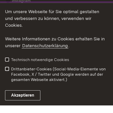
Instagram
Um unsere Webseite für Sie optimal gestalten
LinkedIn
und verbessern zu können, verwenden wir
Social Wall
Cookies.
Youtube
Weitere Informationen zu Cookies erhalten Sie in
unserer
Datenschutzerklärung
.
Zum 
Kontakt
Benutzungshinweise
Technisch notwendige Cookies
Datenschutz
Barrierefreiheit
Drittanbieter-Cookies (Social-Media-Elemente von
Impressum
Cookies
Facebook, X / Twitter und Google werden auf der
gesamten Webseite aktiviert.)
Akzeptieren
Link zum Landesportal