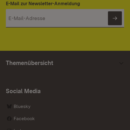
E-Mail zur Newsletter-Anmeldung
News
Themenübersicht
Social Media
Bluesky
Facebook