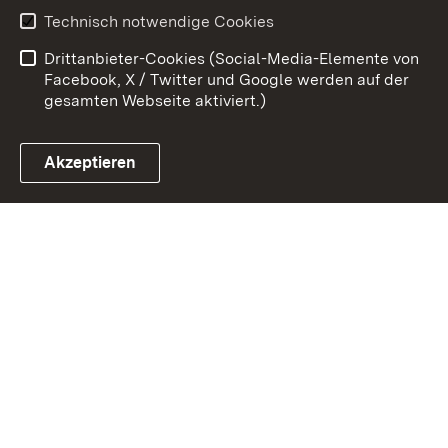
Technisch notwendige Cookies
Datenschutz
Barrierefreiheit
Drittanbieter-Cookies (Social-Media-Elemente von
Impressum
Cookies
Facebook, X / Twitter und Google werden auf der
gesamten Webseite aktiviert.)
Akzeptieren
Link zum Landesportal