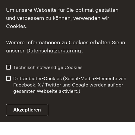
Um unsere Webseite für Sie optimal gestalten
LinkedIn
und verbessern zu können, verwenden wir
Social Wall
Cookies.
Youtube
Weitere Informationen zu Cookies erhalten Sie in
unserer
Datenschutzerklärung
.
Zum 
Kontakt
Benutzungshinweise
Technisch notwendige Cookies
Datenschutz
Barrierefreiheit
Drittanbieter-Cookies (Social-Media-Elemente von
Impressum
Cookies
Facebook, X / Twitter und Google werden auf der
gesamten Webseite aktiviert.)
Akzeptieren
Link zum Landesportal