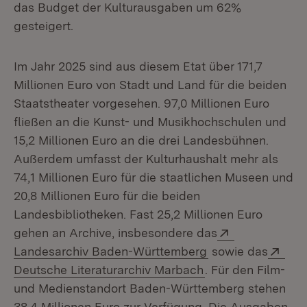
das Budget der Kulturausgaben um 62%
gesteigert.
Im Jahr 2025 sind aus diesem Etat über 171,7
Millionen Euro von Stadt und Land für die beiden
Staatstheater vorgesehen. 97,0 Millionen Euro
fließen an die Kunst- und Musikhochschulen und
15,2 Millionen Euro an die drei Landesbühnen.
Außerdem umfasst der Kulturhaushalt mehr als
74,1 Millionen Euro für die staatlichen Museen und
20,8 Millionen Euro für die beiden
Landesbibliotheken. Fast 25,2 Millionen Euro
Extern:
gehen an Archive, insbesondere das
(Öffnet in neuem 
Ext
Landesarchiv Baden-Württemberg
sowie das
(Öffnet in neuem 
Deutsche Literaturarchiv Marbach
. Für den Film-
und Medienstandort Baden-Württemberg stehen
38,4 Millionen Euro zur Verfügung. Die Ausgaben