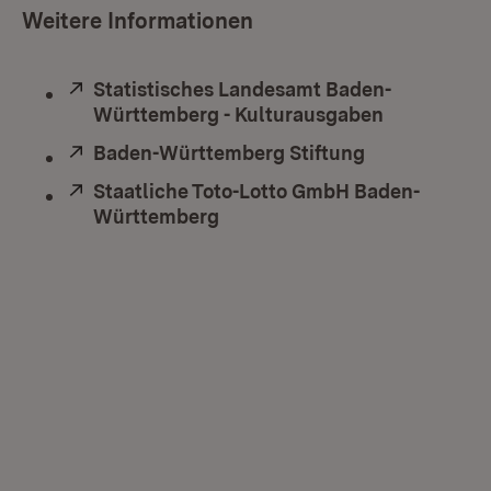
Weitere Informationen
Extern:
Statistisches Landesamt Baden-
Württemberg - Kulturausgaben
(Öffnet in 
Extern:
Baden-Württemberg Stiftung
(Öffnet in ne
Extern:
Staatliche Toto-Lotto GmbH Baden-
Württemberg
(Öffnet in neuem Fenster)