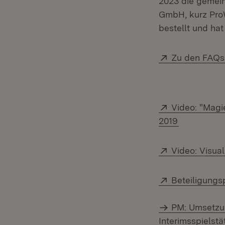
2023 die gemein
GmbH, kurz Pro
bestellt und ha
Extern:
Zu den FAQs 
Extern:
Video: "Magi
(Öffnet in 
2019
Extern:
Video: Visua
Extern:
Beteiligung
PM: Umsetzun
Interimsspielstä