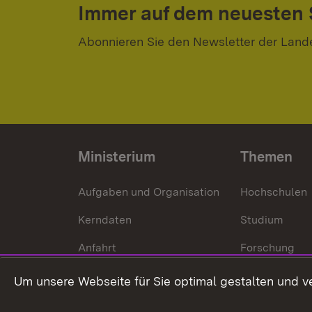
Immer auf dem neuesten
Abonnieren Sie den Newsletter der Land
Ministerium
Themen
Aufgaben und Organisation
Hochschulen
Kerndaten
Studium
Anfahrt
Forschung
International
Um unsere Webseite für Sie optimal gestalten und v
Europa