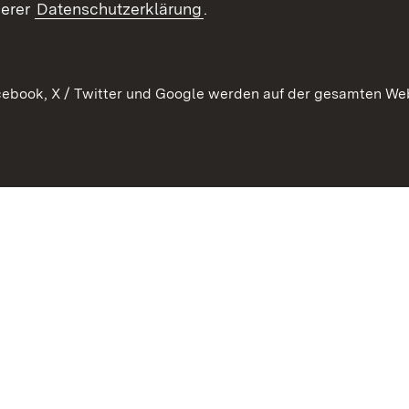
serer
Datenschutzerklärung
.
Ausschreibungen
tur
ebook, X / Twitter und Google werden auf der gesamten Webs
Kontakt
Benutzungshinweise
Datens