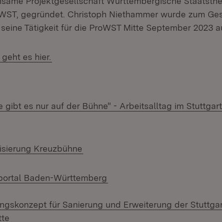
same Projektgesellschaft Württembergische Staatsthea
WST, gegründet. Christoph Niethammer wurde zum Ges
t seine Tätigkeit für die ProWST Mitte September 2023
(Öffnet in neuem Fenster)
geht es hier.
e gibt es nur auf der Bühne" - Arbeitsalltag im Stuttga
neuem Fenster)
(Öffnet in neuem Fenster)
lisierung Kreuzbühne
(Öffnet in neuem Fenster)
sportal Baden-Württemberg
gskonzept für Sanierung und Erweiterung der Stuttga
tte