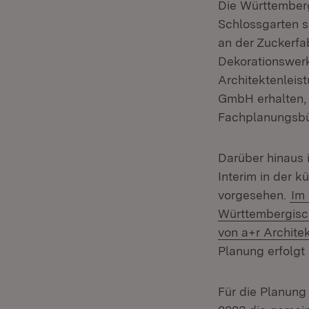
Die Württemberg
Schlossgarten sa
an der Zuckerfa
Dekorationswerk
Architektenleis
GmbH erhalten, 
Fachplanungsbür
Darüber hinaus 
Interim in der 
vorgesehen.
Im 
Württembergisch
von a+r Archite
Planung erfolgt
Für die Planun