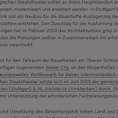
ischen Staatstheater sollen an ihrem Hauptstandort 
niert, modernisiert und erweitert werden. In Stuttgart
brik soll ein Neubau für die dauerhafte Auslagerung de
stätten entstehen. Den Zuschlag für die Ausführung d
tungen hat im Februar 2023 das Architekturbüro gmp In
das die Planungen seither in Zusammenarbeit mit erfor
os vorantreibt.
ist für den Zeitraum der Bauarbeiten am Oberen Schlos
künftigen sogenannten
Maker City
an den Wagenhallen in
europaweiten Wettbewerb für diesen Interimsstandort 
en Staatstheater setzte sich im Juni 2023 der gemei
kten (Stuttgart) & NL Architects (Amsterdam) durch.
Di
 mit Unterstützung der erforderlichen Fachplanungsbür
g und Umsetzung des Gesamtprojekts haben Land und S