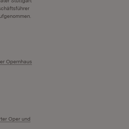
ter Stuttgart
chäftsführer
 aufgenommen.
rter Opernhaus
rter Oper und