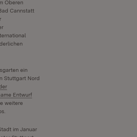
am Oberen
-Bad Cannstatt
r
er
ternational
derlichen
sgarten ein
 Stuttgart Nord
der
nsame Entwurf
e weitere
os.
tadt im Januar