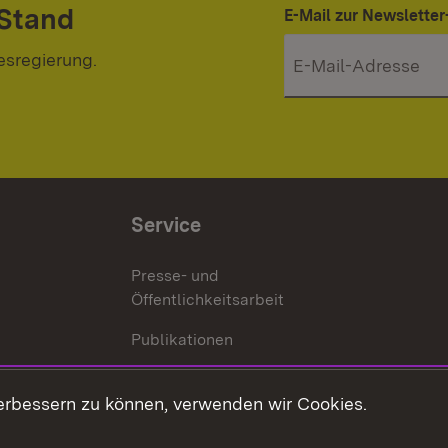
 Stand
E-Mail zur Newslett
esregierung.
Service
Presse- und
Öffentlichkeitsarbeit
Publikationen
Kontakt
es
erbessern zu können, verwenden wir Cookies.
Mediathek