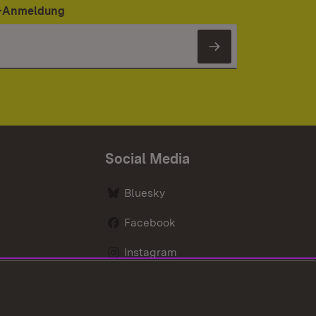
er-Anmeldung
Newsletter 
Social Media
Bluesky
Facebook
Instagram
LinkedIn
Social Wall