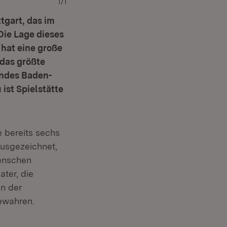
1/1
tgart, das im
Die Lage dieses
hat eine große
 das größte
andes Baden-
ist Spielstätte
e bereits sechs
ausgezeichnet,
Menschen
ter, die
in der
ewahren.