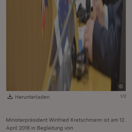
Download:
Herunterladen
(Öffnet in neuem Fenster)
1/2
Ministerpräsident Winfried Kretschmann ist am 12.
April 2018 in Begleitung von