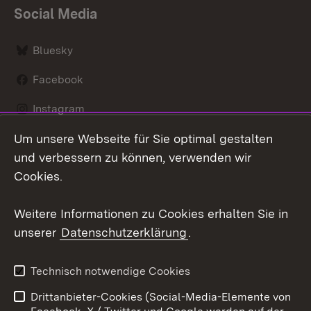
Social Media
Bluesky
Facebook
Instagram
Um unsere Webseite für Sie optimal gestalten
LinkedIn
und verbessern zu können, verwenden wir
Social Wall
Cookies.
Youtube
Weitere Informationen zu Cookies erhalten Sie in
unserer
Datenschutzerklärung
.
Zum 
Kontakt
Benutzungshinweise
Technisch notwendige Cookies
Datenschutz
Barrierefreiheit
Drittanbieter-Cookies (Social-Media-Elemente von
Impressum
Cookies