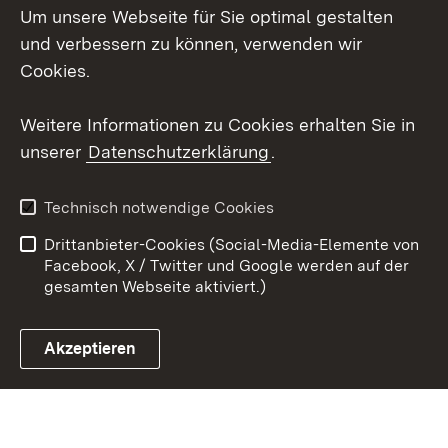
Um unsere Webseite für Sie optimal gestalten
LinkedIn
und verbessern zu können, verwenden wir
Social Wall
Cookies.
Youtube
Weitere Informationen zu Cookies erhalten Sie in
unserer
Datenschutzerklärung
.
Zum 
Kontakt
Benutzungshinweise
Technisch notwendige Cookies
Datenschutz
Barrierefreiheit
Drittanbieter-Cookies (Social-Media-Elemente von
Impressum
Cookies
Facebook, X / Twitter und Google werden auf der
gesamten Webseite aktiviert.)
Akzeptieren
Link zum Landesportal