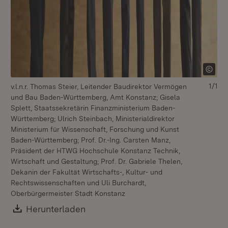
1/1
v.l.n.r. Thomas Steier, Leitender Baudirektor Vermögen
und Bau Baden-Württemberg, Amt Konstanz; Gisela
Splett, Staatssekretärin Finanzministerium Baden-
Württemberg; Ulrich Steinbach, Ministerialdirektor
Ministerium für Wissenschaft, Forschung und Kunst
Baden-Württemberg; Prof. Dr.-Ing. Carsten Manz,
Präsident der HTWG Hochschule Konstanz Technik,
Wirtschaft und Gestaltung; Prof. Dr. Gabriele Thelen,
Dekanin der Fakultät Wirtschafts-, Kultur- und
Rechtswissenschaften und Uli Burchardt,
Oberbürgermeister Stadt Konstanz
Download:
Herunterladen
(Öffnet in neuem Fenster)