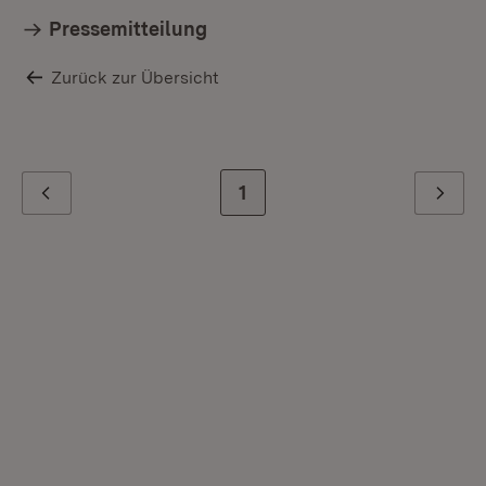
Pressemitteilung
Zurück zur Übersicht
Zur letzten Seite
1
Zurück
Weiter