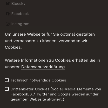
Bluesky
Facebook
Instagram
Um unsere Webseite für Sie optimal gestalten
LinkedIn
und verbessern zu können, verwenden wir
Social Wall
Cookies.
Youtube
Weitere Informationen zu Cookies erhalten Sie in
unserer
Datenschutzerklärung
.
Zum 
Kontakt
Benutzungshinweise
Technisch notwendige Cookies
Datenschutz
Barrierefreiheit
Drittanbieter-Cookies (Social-Media-Elemente von
Impressum
Cookies
Facebook, X / Twitter und Google werden auf der
gesamten Webseite aktiviert.)