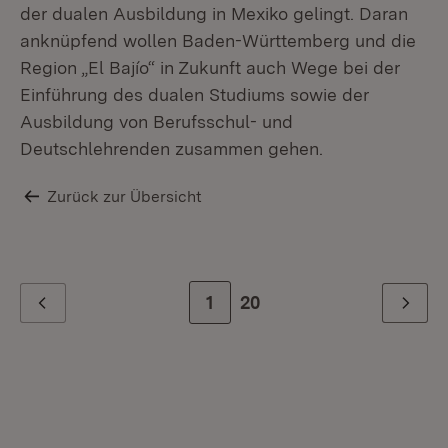
der dualen Ausbildung in Mexiko gelingt. Daran
anknüpfend wollen Baden-Württemberg und die
Region „El Bajío“ in Zukunft auch Wege bei der
Einführung des dualen Studiums sowie der
Ausbildung von Berufsschul- und
Deutschlehrenden zusammen gehen.
Zurück zur Übersicht
Zur Seite
1
Zur letzten Seite
20
Zurück
Weiter