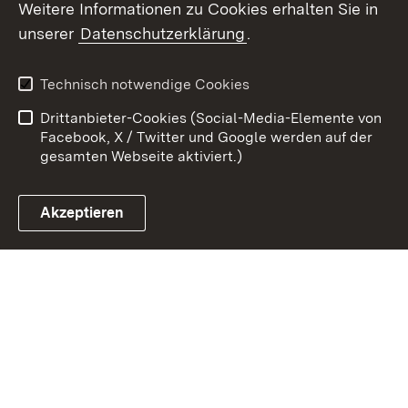
Weitere Informationen zu Cookies erhalten Sie in
unserer
Datenschutzerklärung
.
Zum 
Kontakt
Benutzungshinweise
Technisch notwendige Cookies
Datenschutz
Barrierefreiheit
Drittanbieter-Cookies (Social-Media-Elemente von
Impressum
Cookies
Facebook, X / Twitter und Google werden auf der
gesamten Webseite aktiviert.)
Akzeptieren
Link zum Landesportal