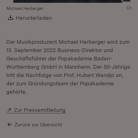
1/1
Michael Herberger
Download:
Herunterladen
(Öffnet in neuem Fenster)
Der Musikproduzent Michael Herberger wird zum
15. September 2022 Business-Direktor und
Geschäftsführer der Popakademie Baden-
Württemberg GmbH in Mannheim. Der 50-Jährige
tritt die Nachfolge von Prof. Hubert Wandjo an,
der zum Gründungsteam der Popakademie
gehörte.
Extern:
(Öffnet in neuem Fenster)
Zur Pressemitteilung
Zurück zur Übersicht