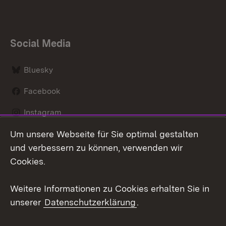
Social Media
Bluesky
Facebook
Instagram
Um unsere Webseite für Sie optimal gestalten
LinkedIn
und verbessern zu können, verwenden wir
Social Wall
Cookies.
Youtube
Weitere Informationen zu Cookies erhalten Sie in
unserer
Datenschutzerklärung
.
Zum 
Kontakt
Benutzungshinweise