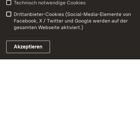
Technisch notwendige Cookies
Datenschutz
Barrierefreiheit
Drittanbieter-Cookies (Social-Media-Elemente von
Impressum
Cookies
Facebook, X / Twitter und Google werden auf der
gesamten Webseite aktiviert.)
Akzeptieren
Link zum Landesportal