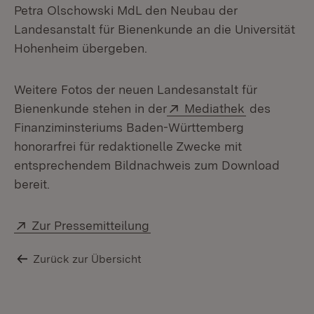
Petra Olschowski MdL den Neubau der
Landesanstalt für Bienenkunde an die Universität
Hohenheim übergeben.
Weitere Fotos der neuen Landesanstalt für
Extern:
(Öffnet in 
Bienenkunde stehen in der
Mediathek
des
Finanziminsteriums Baden-Württemberg
honorarfrei für redaktionelle Zwecke mit
entsprechendem Bildnachweis zum Download
bereit.
Extern:
(Öffnet in neuem Fenster)
Zur Pressemitteilung
Zurück zur Übersicht