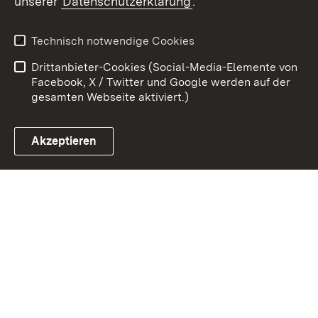
unserer
Datenschutzerklärung
.
Zum 
Kontakt
Benutzungshinweise
Technisch notwendige Cookies
Datenschutz
Barrierefreiheit
Drittanbieter-Cookies (Social-Media-Elemente von
Impressum
Cookies
Facebook, X / Twitter und Google werden auf der
gesamten Webseite aktiviert.)
Akzeptieren
Link zum Landesportal