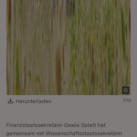
Download:
Herunterladen
(Öffnet in neuem Fenster)
1/10
Finanzstaatssekretärin Gisela Splett hat
gemeinsam mit Wissenschaftsstaatssekretärin