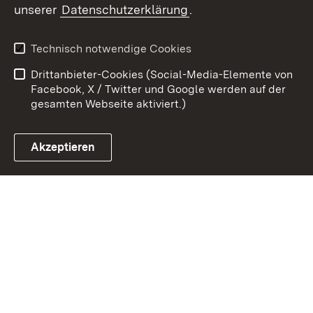
unserer
Datenschutzerklärung
.
Zum 
Kontakt
Benutzungshinweise
Technisch notwendige Cookies
Datenschutz
Barrierefreiheit
Drittanbieter-Cookies (Social-Media-Elemente von
Impressum
Cookies
Facebook, X / Twitter und Google werden auf der
gesamten Webseite aktiviert.)
Akzeptieren
Link zum Landesportal