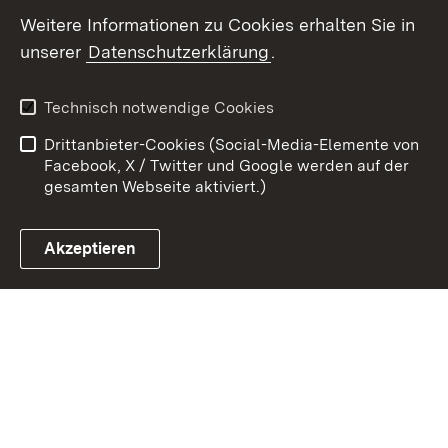
Youtube
Weitere Informationen zu Cookies erhalten Sie in
unserer
Datenschutzerklärung
.
Zum 
Kontakt
Benutzungshinweise
Technisch notwendige Cookies
Datenschutz
Barrierefreiheit
Drittanbieter-Cookies (Social-Media-Elemente von
Impressum
Cookies
Facebook, X / Twitter und Google werden auf der
gesamten Webseite aktiviert.)
Akzeptieren
Link zum Landesportal