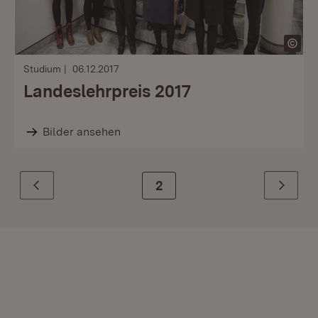
Studium
06.12.2017
Landeslehrpreis 2017
Bilder ansehen
Zur Seite
2
Zurück
Weiter