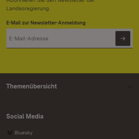
Landesregierung.
E-Mail zur Newsletter-Anmeldung
News
Themenübersicht
Social Media
Bluesky