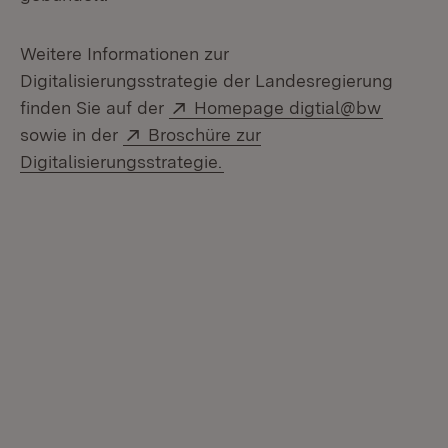
Weitere Informationen zur
Digitalisierungsstrategie der Landesregierung
Extern:
(Öffnet
finden Sie auf der
Homepage digtial@bw
Extern:
sowie in der
Broschüre zur
(Öffnet in neuem Fenster)
Digitalisierungsstrategie.