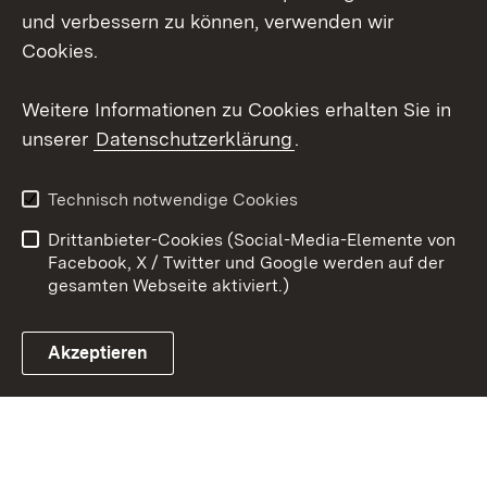
und verbessern zu können, verwenden wir
Social Wall
Cookies.
Youtube
Weitere Informationen zu Cookies erhalten Sie in
unserer
Datenschutzerklärung
.
Zum 
Kontakt
Benutzungshinweise
Technisch notwendige Cookies
Datenschutz
Barrierefreiheit
Drittanbieter-Cookies (Social-Media-Elemente von
Impressum
Cookies
Facebook, X / Twitter und Google werden auf der
gesamten Webseite aktiviert.)
Akzeptieren
Link zum Landesportal