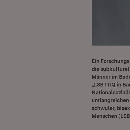
Ein Forschungsp
die subkulture
Männer im Bade
„LSBTTIQ in Ba
Nationalsoziali
umfangreichen P
schwuler, bisex
Menschen (LSBTT