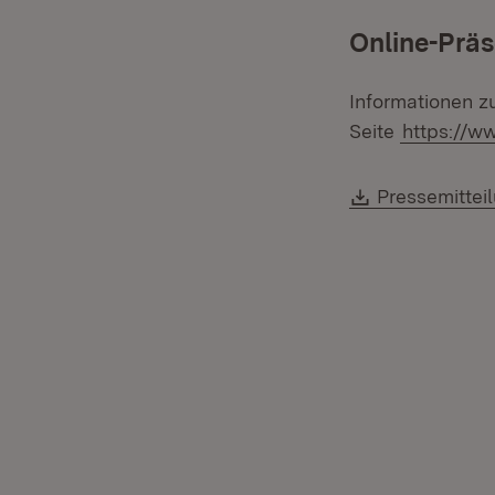
Online-Präs
Informationen z
Seite
https://w
Download:
Pressemittei