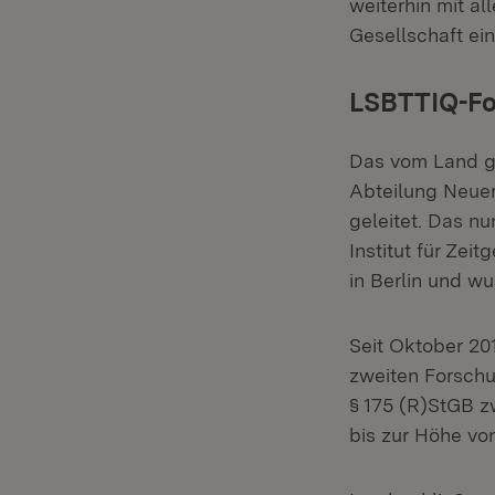
weiterhin mit al
Gesellschaft ein
LSBTTIQ-Fo
Das vom Land ge
Abteilung Neuere
geleitet. Das n
Institut für Ze
in Berlin und w
Seit Oktober 201
zweiten Forschu
§ 175 (R)StGB zw
bis zur Höhe vo