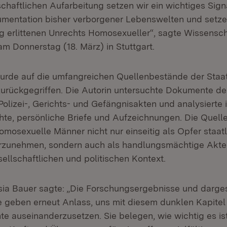
chaftlichen Aufarbeitung setzen wir ein wichtiges Signa
umentation bisher verborgener Lebenswelten und setze
 erlittenen Unrechts Homosexueller“, sagte Wissensch
m Donnerstag (18. März) in Stuttgart.
wurde auf die umfangreichen Quellenbestände der Staa
urückgegriffen. Die Autorin untersuchte Dokumente der
olizei-, Gerichts- und Gefängnisakten und analysierte i
hte, persönliche Briefe und Aufzeichnungen. Die Quelle
omosexuelle Männer nicht nur einseitig als Opfer staatl
rzunehmen, sondern auch als handlungsmächtige Akte
ellschaftlichen und politischen Kontext.
esia Bauer sagte: „Die Forschungsergebnisse und darges
e geben erneut Anlass, uns mit diesem dunklen Kapitel
e auseinanderzusetzen. Sie belegen, wie wichtig es ist