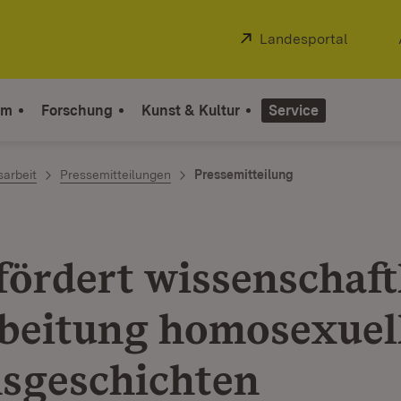
Extern:
Landesportal
(Öffnet
um
Forschung
Kunst & Kultur
Service
sarbeit
Pressemitteilungen
Pressemitteilung
fördert wissenschaft
beitung homosexuel
sgeschichten