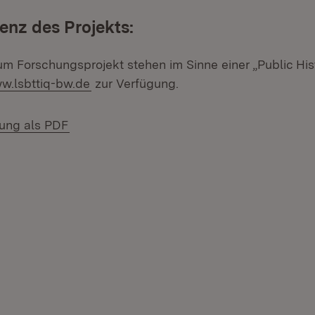
enz des Projekts:
um Forschungsprojekt stehen im Sinne einer „Public His
ww.lsbttiq-bw.de
zur Verfügung.
(Öffnet in neuem Fenster)
lung als PDF