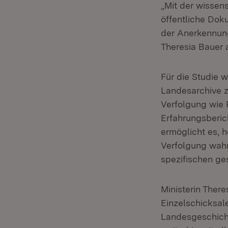
„Mit der wissens
öffentliche Dok
der Anerkennung
Theresia Bauer a
Für die Studie 
Landesarchive z
Verfolgung wie P
Erfahrungsberic
ermöglicht es, h
Verfolgung wah
spezifischen ges
Ministerin Ther
Einzelschicksal
Landesgeschicht