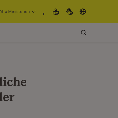
 in neuem Fenster)
Alle Ministerien
liche
ler