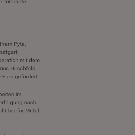
d tolerante
lfram Pyta,
uttgart,
peration mit dem
gnus Hirschfeld
 Euro gefördert.
beiten im
erfolgung nach
t hierfür Mittel