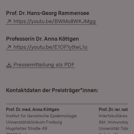
Prof. Dr. Hans-Georg Rammensee
Extern:
(Öffnet in neue
https://youtu.be/BWMs8WKJMgg
Professorin Dr. Anna Köttgen
Extern:
(Öffnet in neuem F
https://youtu.be/E1OF1y9wL1o
Download:
(Öffnet in neuem Fenste
Pressemitteilung als PDF
Kontaktdaten der Preisträger*innen:
Prof. Dr. med. Anna Köttgen
Prof. Dr. rer. na
Institut für Genetische Epidemiologie
Interfakultäres Ins
Universitätsklinikum Freiburg
Abt. Immunologie
Hugstetter Straße 49
Universität Tübing