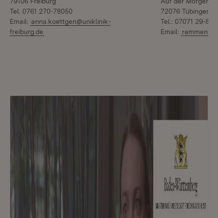
79106 Freiburg
Auf der Morgenste
Tel. 0761 270-78050
72076 Tübingen
Email:
anna.koettgen@uniklinik-
Tel.: 07071 29-80
freiburg.de
Email:
rammensee