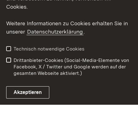
Social Wall
Cookies.
Youtube
Weitere Informationen zu Cookies erhalten Sie in
unserer
Datenschutzerklärung
.
Zum 
Kontakt
Benutzungshinweise
Technisch notwendige Cookies
Datenschutz
Barrierefreiheit
Drittanbieter-Cookies (Social-Media-Elemente von
Impressum
Cookies
Facebook, X / Twitter und Google werden auf der
gesamten Webseite aktiviert.)
Akzeptieren
Link zum Landesportal