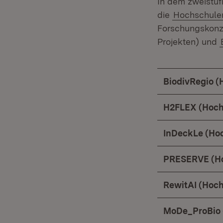
In dem zweistuf
die
Hochschule
Forschungskonz
Projekten) und
BiodivRegio (
H2FLEX (Hoch
InDeckLe (Ho
PRESERVE (Ho
RewitAI (Hoch
MoDe_ProBio 