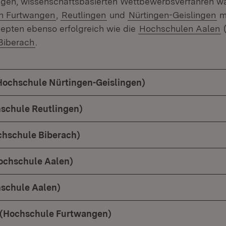
igen, wissenschaftsbasierten Wettbewerbsverfahren w
n Furtwangen
,
Reutlingen
und
Nürtingen-Geislingen
mi
epten ebenso erfolgreich wie die
Hochschulen Aalen
(
Biberach
.
Hochschule Nürtingen-Geislingen)
schule Reutlingen)
chschule Biberach)
chschule Aalen)
schule Aalen)
(Hochschule Furtwangen)