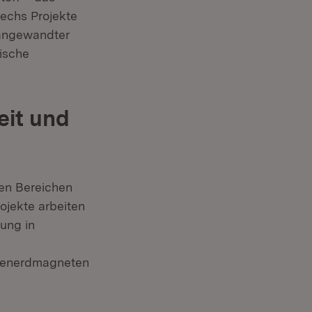
echs Projekte
 angewandter
ische
eit und
en Bereichen
ojekte arbeiten
rung in
ltenerdmagneten