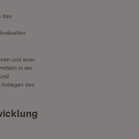
h das
dividuellen
ahren und einer
itteln in der
 und
 Anliegen des
wicklung