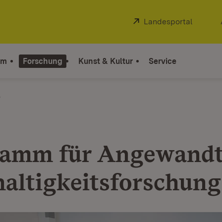
Extern:
Landesportal
(Öffnet
um
Forschung
Kunst & Kultur
Service
amm für Angewand
altigkeitsforschung