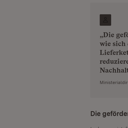
„Die gef
wie sich
Lieferke
reduzier
Nachhalt
Ministerialdir
Die geförde