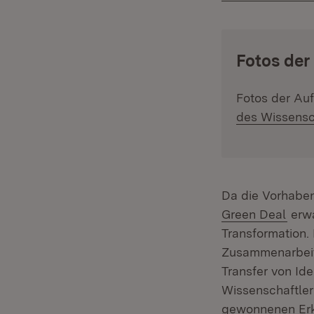
:
Fotos der
Fotos der Au
des Wissensc
Da die Vorhaben
Green Deal
erw
Transformation.
Zusammenarbeit 
Transfer von Id
Wissenschaftler
gewonnenen Erke