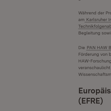
Während der Pr
am
Karlsruher I
Technikfolgena
Begleitung sowi
Die
PAN HAW 
Förderung von b
HAW-Forschungs
veranschaulicht
Wissenschaftsmi
Europäis
(EFRE)