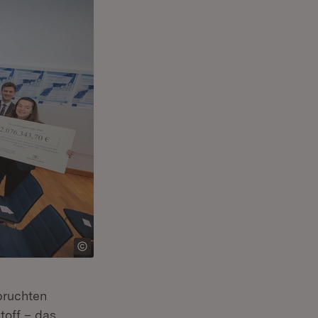
pruchten
toff – das