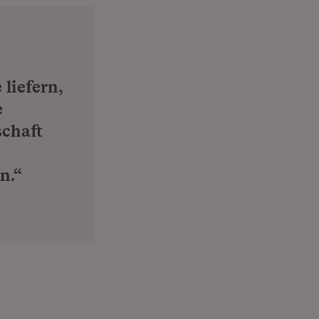
liefern,
e
schaft
n.“