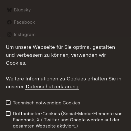
Bluesky
Facebook
Instagram
Um unsere Webseite für Sie optimal gestalten
LinkedIn
und verbessern zu können, verwenden wir
Social Wall
Cookies.
Youtube
Weitere Informationen zu Cookies erhalten Sie in
unserer
Datenschutzerklärung
.
Zum 
Kontakt
Benutzungshinweise
Technisch notwendige Cookies
Datenschutz
Barrierefreiheit
Drittanbieter-Cookies (Social-Media-Elemente von
Impressum
Cookies
Facebook, X / Twitter und Google werden auf der
gesamten Webseite aktiviert.)