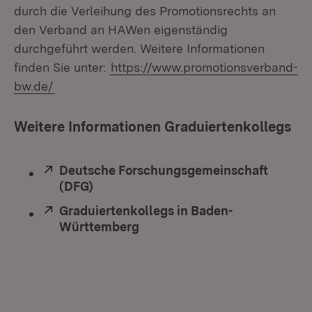
durch die Verleihung des Promotionsrechts an
den Verband an HAWen eigenständig
durchgeführt werden. Weitere Informationen
finden Sie unter:
https://www.promotionsverband-
bw.de/
Weitere Informationen Graduiertenkollegs
Extern:
Deutsche Forschungsgemeinschaft
(DFG)
(Öffnet in neuem Fenster)
Extern:
Graduiertenkollegs in Baden-
Württemberg
(Öffnet in neuem Fenster)