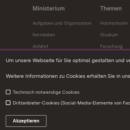
Ministerium
Themen
Aufgaben und Organisation
Hochschulen
Kerndaten
Studium
Anfahrt
Forschung
International
Um unsere Webseite für Sie optimal gestalten und v
Europa
Weitere Informationen zu Cookies erhalten Sie in un
Kunst und Kul
Technisch notwendige Cookies
Drittanbieter-Cookies (Social-Media-Elemente von Fac
Link zum Landesportal
Akzeptieren