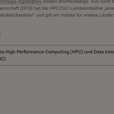
(Öffnet in neuem Fenster)
strategie digital@bw
Baden-Württembergs. Aus Sicht 
nschaft (DFG) hat die HPC/DIC-Landesinitiative „ein
dellcharakter“ und gilt als Vorbild für andere Länder
:
ie High Performance Computing (HPC) und Data Inte
IC)