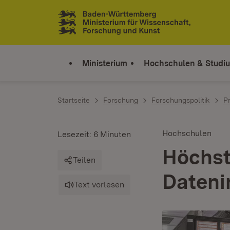
Zum Inhalt springen
Link zur Startseite
Ministerium
Hochschulen & Studi
Startseite
Forschung
Forschungspolitik
P
Hochschulen
Lesezeit: 6 Minuten
Höchst
Teilen
Dateni
Text vorlesen