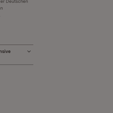
der Deutschen
en
.
nsive