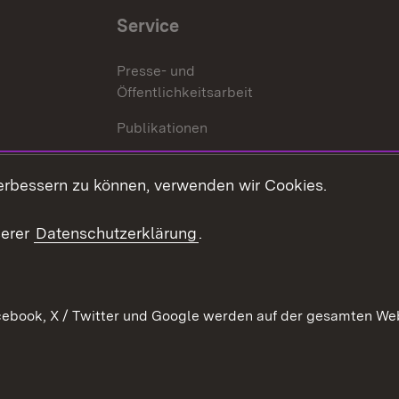
Service
Presse- und
Öffentlichkeitsarbeit
Publikationen
Kontakt
es
erbessern zu können, verwenden wir Cookies.
Mediathek
serer
Datenschutzerklärung
.
Ausschreibungen
tur
ebook, X / Twitter und Google werden auf der gesamten Webs
Kontakt
Benutzungshinweise
Datens