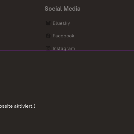
Social Media
Bluesky
Facebook
Instagram
LinkedIn
Social Wall
Youtube
eite aktiviert.)
Zum Sei
chutz
Barrierefreiheit
Impressum
Cookies