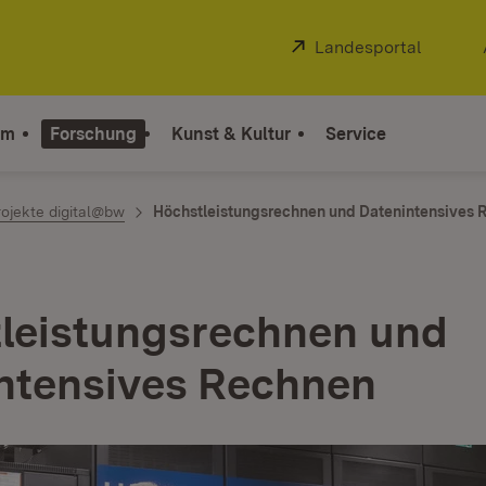
Extern:
Landesportal
(Öffnet
um
Forschung
Kunst & Kultur
Service
rojekte digital@bw
Höchstleistungsrechnen und Datenintensives 
leistungsrechnen und
ntensives Rechnen