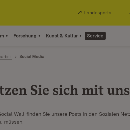
Extern:
Landesportal
(Öffnet
um
Forschung
Kunst & Kultur
Service
sarbeit
Social Media
tzen Sie sich mit uns
Extern:
(Öffnet in neuem Fenster)
Social Wall
finden Sie unsere Posts in den Sozialen Ne
zu müssen.