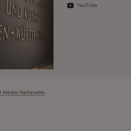
YouTube
load:
(Öffnet in neuem Fenster)
l Media-Netiquette