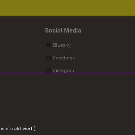
Social Media
Bluesky
Facebook
Instagram
LinkedIn
Social Wall
Youtube
eite aktiviert.)
Zum Sei