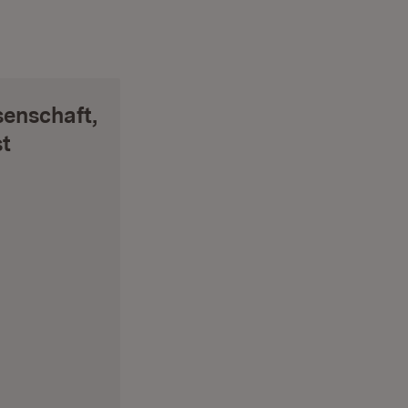
senschaft,
t