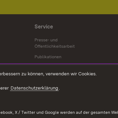
Service
Presse- und
Öffentlichkeitsarbeit
Publikationen
Kontakt
es
erbessern zu können, verwenden wir Cookies.
Mediathek
serer
Datenschutzerklärung
.
Ausschreibungen
tur
ebook, X / Twitter und Google werden auf der gesamten Webs