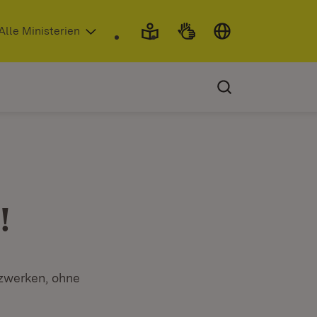
 in neuem Fenster)
Alle Ministerien
!
tzwerken, ohne