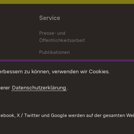
Service
Presse- und
Öffentlichkeitsarbeit
Publikationen
Kontakt
es
erbessern zu können, verwenden wir Cookies.
Mediathek
serer
Datenschutzerklärung
.
Ausschreibungen
tur
ebook, X / Twitter und Google werden auf der gesamten Webs
Kontakt
Benutzungshinweise
Datens