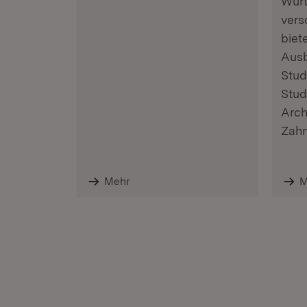
Würt
vers
biet
Ausb
Stud
Stud
Arch
Zahn
Mehr
M