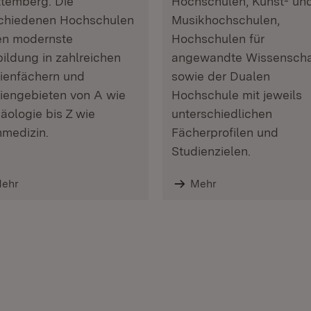
temberg. Die
Hochschulen, Kunst- un
chiedenen Hochschulen
Musikhochschulen,
en modernste
Hochschulen für
ildung in zahlreichen
angewandte Wissenscha
ienfächern und
sowie der Dualen
iengebieten von A wie
Hochschule mit jeweils
äologie bis Z wie
unterschiedlichen
medizin.
Fächerprofilen und
Studienzielen.
ehr
Mehr