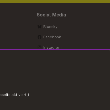
Social Media
Bluesky
Facebook
Instagram
LinkedIn
Social Wall
Youtube
eite aktiviert.)
Zum Seitenanfang
chutz
Barrierefreiheit
Impressum
Cookies