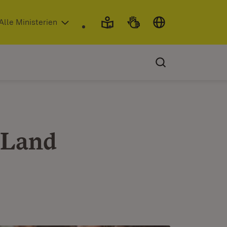
 in neuem Fenster)
Alle Ministerien
 Land