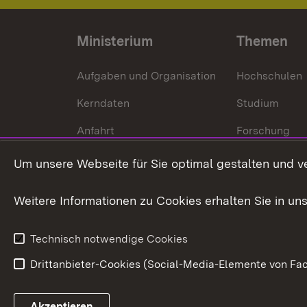
Ministerium
Themen
Aufgaben und Organisation
Hochschulen
Kerndaten
Studium
Anfahrt
Forschung
International
Um unsere Webseite für Sie optimal gestalten und v
Europa
Weitere Informationen zu Cookies erhalten Sie in un
Kunst und Kul
Technisch notwendige Cookies
Drittanbieter-Cookies (Social-Media-Elemente von Fac
Link zum Landesportal
Akzeptieren