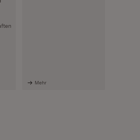
d
ften
Mehr