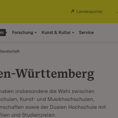
Extern:
Landesportal
(Öffnet
um
Forschung
Kunst & Kultur
Service
llandschaft
den-Württemberg
haben insbesondere die Wahl zwischen
schulen, Kunst- und Musikhochschulen,
schaften sowie der Dualen Hochschule mit
ilen und Studienzielen.