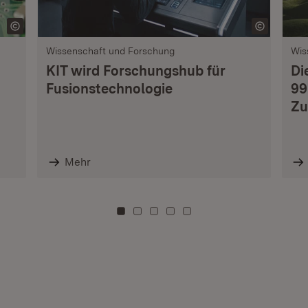
Wissenschaft und Forschung
Wis
KIT wird Forschungshub für
Di
Fusionstechnologie
99
Zu
Mehr
Zu Kachel: 0
Zu Kachel: 3
Zu Kachel: 6
Zu Kachel: 9
Zu Kachel: 12