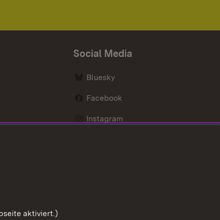
Social Media
Bluesky
Facebook
Instagram
LinkedIn
Social Wall
Youtube
eite aktiviert.)
Zum Seitenanfang