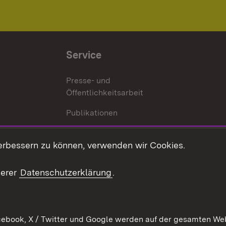
Service
Presse- und
Öffentlichkeitsarbeit
Publikationen
Kontakt
es
erbessern zu können, verwenden wir Cookies.
Mediathek
serer
Datenschutzerklärung
.
Ausschreibungen
tur
ebook, X / Twitter und Google werden auf der gesamten Webs