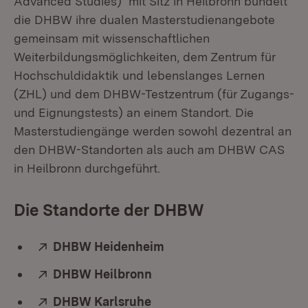
Advanced Studies) mit Sitz in Heilbronn bündelt
die DHBW ihre dualen Masterstudienangebote
gemeinsam mit wissenschaftlichen
Weiterbildungsmöglichkeiten, dem Zentrum für
Hochschuldidaktik und lebenslanges Lernen
(ZHL) und dem DHBW-Testzentrum (für Zugangs-
und Eignungstests) an einem Standort. Die
Masterstudiengänge werden sowohl dezentral an
den DHBW-Standorten als auch am DHBW CAS
in Heilbronn durchgeführt.
Die Standorte der DHBW
Extern:
DHBW Heidenheim
(Öffnet in neuem Fenster
Extern:
DHBW Heilbronn
(Öffnet in neuem Fenster)
Extern:
DHBW Karlsruhe
(Öffnet in neuem Fenster)