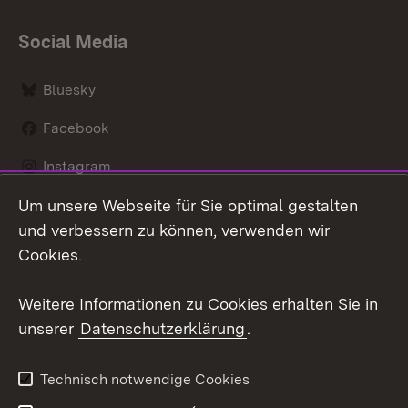
Social Media
Bluesky
Facebook
Instagram
Um unsere Webseite für Sie optimal gestalten
LinkedIn
und verbessern zu können, verwenden wir
Social Wall
Cookies.
Youtube
Weitere Informationen zu Cookies erhalten Sie in
unserer
Datenschutzerklärung
.
Zum 
Kontakt
Benutzungshinweise
Technisch notwendige Cookies
Datenschutz
Barrierefreiheit