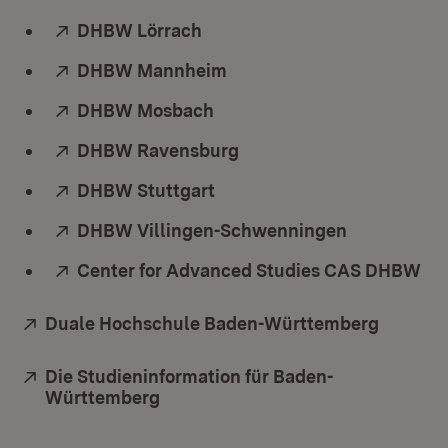
Extern:
DHBW Lörrach
(Öffnet in neuem Fenster)
Extern:
DHBW Mannheim
(Öffnet in neuem Fenster)
Extern:
DHBW Mosbach
(Öffnet in neuem Fenster)
Extern:
DHBW Ravensburg
(Öffnet in neuem Fenster
Extern:
DHBW Stuttgart
(Öffnet in neuem Fenster)
Extern:
DHBW Villingen-Schwenningen
(Öffnet in 
Extern:
Center for Advanced Studies CAS DHBW
(Öf
Extern:
Duale Hochschule Baden-Württemberg
(Öffnet
Extern:
Die Studieninformation für Baden-
Württemberg
(Öffnet in neuem Fenster)