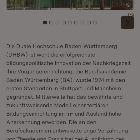
1/9
Zu Kachel: 0
Zu Kachel: 1
Zu Kachel: 2
Zu Kachel: 3
Zu Kachel: 4
Zu Kachel: 5
Zu Kachel: 6
Zu Kachel: 7
Zu Kachel: 8
Die Duale Hochschule Baden-Württemberg
(DHBW) ist wohl die erfolgreichste
bildungspolitische Innovation der Nachkriegszeit.
Ihre Vorgängereinrichtung, die Berufsakademie
Baden-Württemberg (BA), wurde 1974 mit den
ersten Standorten in Stuttgart und Mannheim
gegründet. Mittlerweile hat das bewährte und
zukunftsweisende Modell einer tertiären
Bildungseinrichtung im In- und Ausland hohe
Anerkennung erworben. Die an den
Berufsakademien entwickelte enge Verzahnung
von Theorie und Praxis bei der Ausbildung der