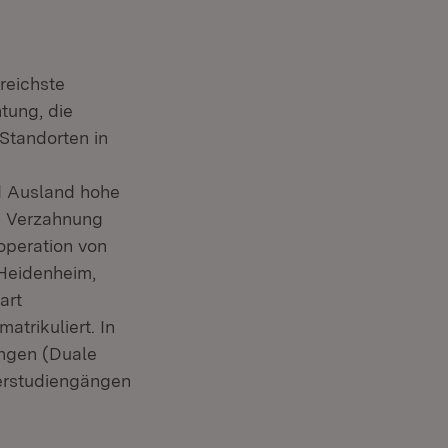
reichste
tung, die
Standorten in
nd Ausland hohe
e Verzahnung
operation von
 Heidenheim,
art
trikuliert. In
ungen (Duale
terstudiengängen