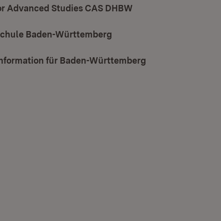
for Advanced Studies CAS DHBW
(Öffnet in neuem Fen
schule Baden-Württemberg
(Öffnet in neuem Fenster)
information für Baden-Württemberg
(Öffnet in neuem 