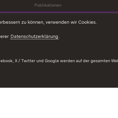
Publikationen
Kontakt
es
erbessern zu können, verwenden wir Cookies.
Mediathek
serer
Datenschutzerklärung
.
Ausschreibungen
tur
ebook, X / Twitter und Google werden auf der gesamten Webs
Kontakt
Benutzungshinweise
Datens