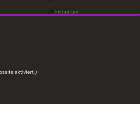
Instagram
LinkedIn
Social Wall
Youtube
eite aktiviert.)
Zum Sei
chutz
Barrierefreiheit
Impressum
Cookies