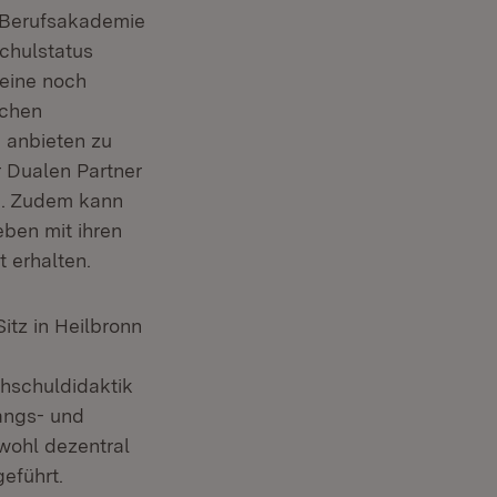
n Berufsakademie
chulstatus
eine noch
ichen
 anbieten zu
r Dualen Partner
n. Zudem kann
ben mit ihren
 erhalten.
tz in Heilbronn
hschuldidaktik
angs- und
wohl dezentral
eführt.