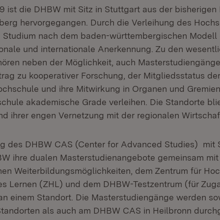
9 ist die DHBW mit Sitz in Stuttgart aus der bisherige
erg hervorgegangen. Durch die Verleihung des Hochs
le Studium nach dem baden-württembergischen Modell 
onale und internationale Anerkennung. Zu den wesentl
ören neben der Möglichkeit, auch Masterstudiengänge
trag zu kooperativer Forschung, der Mitgliedsstatus de
ochschule und ihre Mitwirkung in Organen und Gremie
chule akademische Grade verleihen. Die Standorte blie
 ihrer engen Vernetzung mit der regionalen Wirtschaft
g des DHBW CAS (Center for Advanced Studies) mit Si
BW ihre dualen Masterstudienangebote gemeinsam mit
hen Weiterbildungsmöglichkeiten, dem Zentrum für Hoc
es Lernen (ZHL) und dem DHBW-Testzentrum (für Zug
an einem Standort. Die Masterstudiengänge werden so
andorten als auch am DHBW CAS in Heilbronn durchg