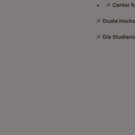
Extern:
Center 
Extern:
Duale Hoch
Extern:
Die Studien