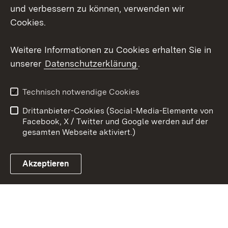
und verbessern zu können, verwenden wir
Social Wall
Cookies.
Youtube
Weitere Informationen zu Cookies erhalten Sie in
unserer
Datenschutzerklärung
.
Zum 
Kontakt
Benutzungshinweise
Technisch notwendige Cookies
Datenschutz
Barrierefreiheit
Drittanbieter-Cookies (Social-Media-Elemente von
Impressum
Cookies
Facebook, X / Twitter und Google werden auf der
gesamten Webseite aktiviert.)
Akzeptieren
Link zum Landesportal