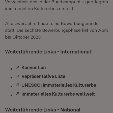
Verzeichnis des in der Bundesrepublik gepflegten
immateriellen Kulturerbes erstellt.
Alle zwei Jahre findet eine Bewerbungsrunde
statt. Die sechste Bewerbungsphase lief von April
bis Oktober 2023.
Weiterführende Links - International
Extern:
Konvention
(Öffnet in neuem Fenster)
Extern:
Repräsentative Liste
(Öffnet in neuem Fens
Extern:
UNESCO: Immaterielles Kulturerbe
(Öffnet
Extern:
Immaterielles Kulturerbe weltweit
(Öffnet 
Weiterführende Links - National