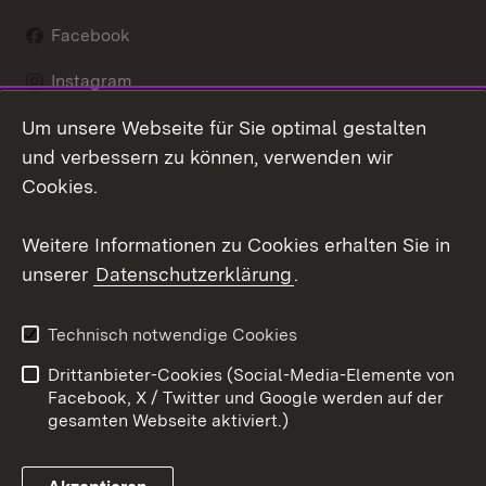
Facebook
Instagram
Um unsere Webseite für Sie optimal gestalten
LinkedIn
und verbessern zu können, verwenden wir
Social Wall
Cookies.
Youtube
Weitere Informationen zu Cookies erhalten Sie in
unserer
Datenschutzerklärung
.
Zum 
Kontakt
Benutzungshinweise
Technisch notwendige Cookies
Datenschutz
Barrierefreiheit
Drittanbieter-Cookies (Social-Media-Elemente von
Impressum
Cookies
Facebook, X / Twitter und Google werden auf der
gesamten Webseite aktiviert.)