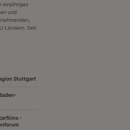
 einjähriges
nen und
eilnehmenden,
U-Ländern. Seit
gion Stuttgart
(Öffnet in neuem Fenster)
 Baden-
et in neuem Fenster)
rfilms -
enforum