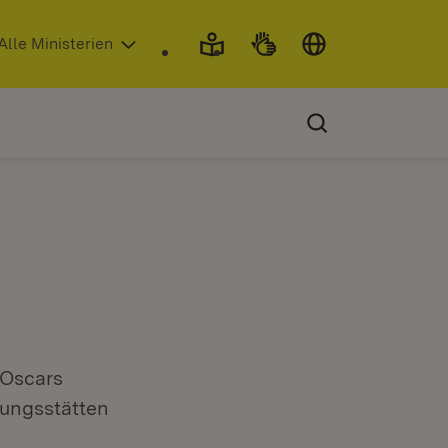
 in neuem Fenster)
Alle Ministerien
-Oscars
dungsstätten