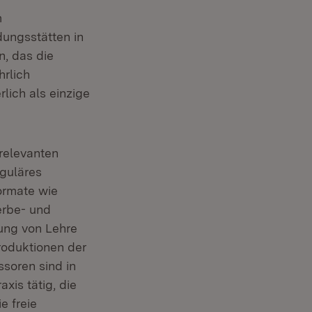
m
dungsstätten in
n, das die
hrlich
rlich als einzige
relevanten
eguläres
ormate wie
erbe- und
dung von Lehre
produktionen der
ssoren sind in
xis tätig, die
e freie