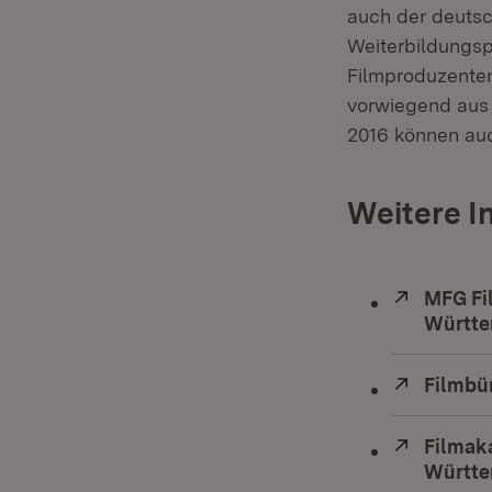
auch der deutsch
Weiterbildungs
Filmproduzenten
vorwiegend aus 
2016 können auc
Weitere I
Extern:
MFG Fi
Württ
Extern:
Filmbü
Extern:
Filmak
Württ