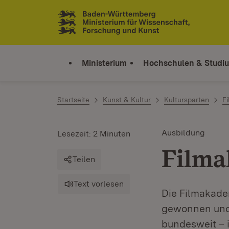
Zum Inhalt springen
Link zur Startseite
Ministerium
Hochschulen & Studi
Startseite
Kunst & Kultur
Kultursparten
F
Ausbildung
Lesezeit: 2 Minuten
Filma
Teilen
Text vorlesen
Die Filmakade
gewonnen und 
bundesweit – 