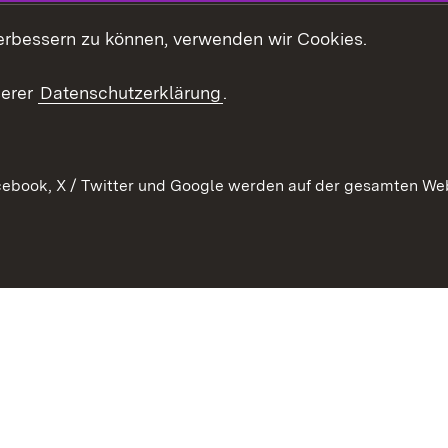
Kontakt
es
erbessern zu können, verwenden wir Cookies.
Mediathek
serer
Datenschutzerklärung
.
Ausschreibungen
tur
ebook, X / Twitter und Google werden auf der gesamten Webs
Kontakt
Benutzungshinweise
Datens