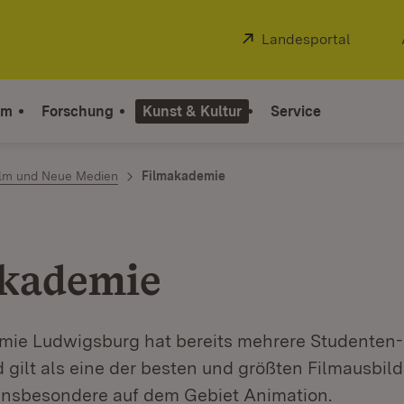
Extern:
Landesportal
(Öffnet
um
Forschung
Kunst & Kultur
Service
ilm und Neue Medien
Filmakademie
kademie
mie Ludwigsburg hat bereits mehrere Studenten
gilt als eine der besten und größten Filmausbil
insbesondere auf dem Gebiet Animation.