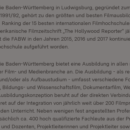
ie Baden-Württemberg in Ludwigsburg, gegründet zu
1991/92, gehört zu den größten und besten Filmausbil
 Ranking der 15 besten internationalen Filmhochschule
rikanische Filmzeitschrift „The Hollywood Reporter“ jä
ist die FABW in den Jahren 2015, 2016 und 2017 kontinuie
chschule aufgeführt worden.
e Baden-Württemberg bietet eine Ausbildung in allen 
er Film- und Medienbranche an. Die Ausbildung - als r
und/oder als Aufbaustudium - umfasst verschiedene F
en, Bildungs- und Wissenschaftsfilm, Dokumentarfilm, W
Ausbildungskonzeption beruht auf der direkten Verbin
ret auf der Integration von jährlich weit über 200 Film
 den Unterricht. Neben wenigen fest angestellten Profe
ächlich ca. 400 hoch qualifizierte Fachleute aus der Pra
und Dozenten, Projektleiterinnen und Projektleiter sowi