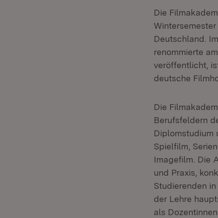
Die Filmakadem
Wintersemester 
Deutschland. Im
renommierte ame
veröffentlicht, 
deutsche Filmho
Die Filmakademi
Berufsfeldern d
Diplomstudium 
Spielfilm, Seri
Imagefilm. Die 
und Praxis, konk
Studierenden in
der Lehre haupts
als Dozentinnen 