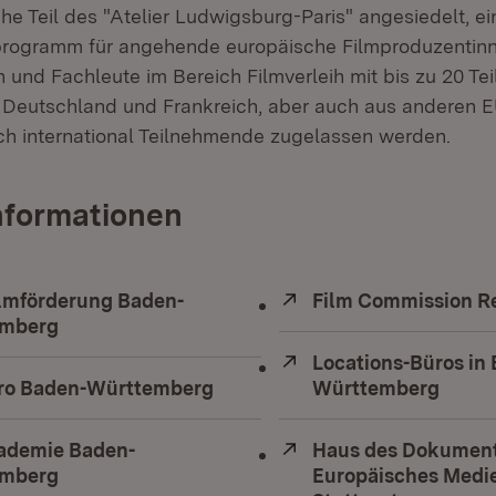
e Teil des "Atelier Ludwigsburg-Paris" angesiedelt, ein
programm für angehende europäische Filmproduzentin
 und Fachleute im Bereich Filmverleih mit bis zu 20 T
Deutschland und Frankreich, aber auch aus anderen E
h international Teilnehmende zugelassen werden.
nformationen
lmförderung Baden-
Extern:
Film Commission Re
emberg
(Öffnet in neuem Fenster)
Extern:
Locations-Büros in
ro Baden-Württemberg
(Öffnet in neuem Fenster)
Württemberg
(Öffn
ademie Baden-
Extern:
Haus des Dokumenta
emberg
(Öffnet in neuem Fenster)
Europäisches Medi