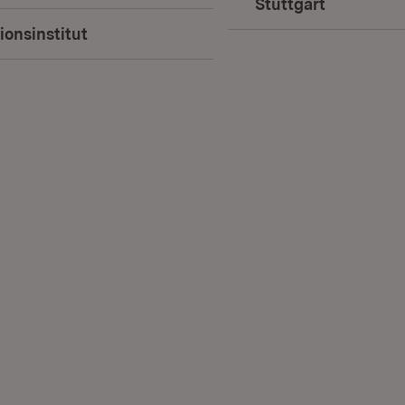
Stuttgart
(Öffnet in
onsinstitut
(Öffnet in neuem Fenster)