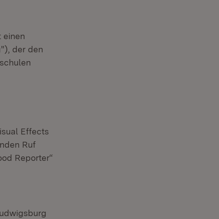
t einen
"), der den
schulen
isual Effects
enden Ruf
ood Reporter“
Ludwigsburg