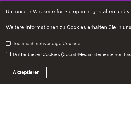
International
Um unsere Webseite für Sie optimal gestalten und v
Europa
Weitere Informationen zu Cookies erhalten Sie in un
Kunst und Kul
Technisch notwendige Cookies
Drittanbieter-Cookies (Social-Media-Elemente von Fac
Link zum Landesportal
Akzeptieren