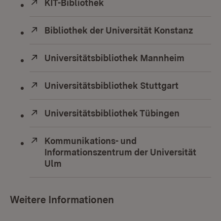
Extern:
KIT-Bibliothek
(Öffnet in neuem Fenster)
Extern:
Bibliothek der Universität Konstanz
(Öffne
Extern:
Universitätsbibliothek Mannheim
(Öffnet 
Extern:
Universitätsbibliothek Stuttgart
(Öffnet i
Extern:
Universitätsbibliothek Tübingen
(Öffnet i
Extern:
Kommunikations- und
Informationszentrum der Universität
Ulm
(Öffnet in neuem Fenster)
Weitere Informationen