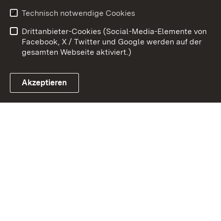
Kontakt
Benutzungshinweise
Technisch notwendige Cookies
Datenschutz
Barrierefreiheit
Drittanbieter-Cookies (Social-Media-Elemente von
Impressum
Cookies
Facebook, X / Twitter und Google werden auf der
gesamten Webseite aktiviert.)
Akzeptieren
Link zum Landesportal