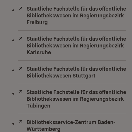
Extern:
Staatliche Fachstelle für das öffentliche
Bibliothekswesen im Regierungsbezirk
Freiburg
(Öffnet in neuem Fenster)
Extern:
Staatliche Fachstelle für das öffentliche
Bibliothekswesen im Regierungsbezirk
Karlsruhe
(Öffnet in neuem Fenster)
Extern:
Staatliche Fachstelle für das öffentliche
Bibliothekswesen Stuttgart
(Öffnet in neu
Extern:
Staatliche Fachstelle für das öffentliche
Bibliothekswesen im Regierungsbezirk
Tübingen
(Öffnet in neuem Fenster)
Extern:
Bibliotheksservice-Zentrum Baden-
Württemberg
(Öffnet in neuem Fenster)