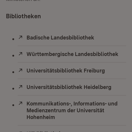
Bibliotheken
Extern:
Badische Landesbibliothek
(Öffnet in neu
Extern:
Württembergische Landesbibliothek
(Öffn
Extern:
Universitätsbibliothek Freiburg
(Öffnet in
Extern:
Universitätsbibliothek Heidelberg
(Öffnet 
Extern:
Kommunikations-, Informations- und
Medienzentrum der Universität
Hohenheim
(Öffnet in neuem Fenster)