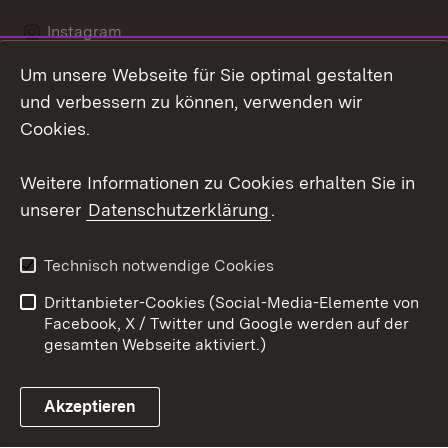
Instagram
Um unsere Webseite für Sie optimal gestalten
LinkedIn
und verbessern zu können, verwenden wir
Social Wall
Cookies.
Youtube
Weitere Informationen zu Cookies erhalten Sie in
unserer
Datenschutzerklärung
.
Zum 
Kontakt
Benutzungshinweise
Technisch notwendige Cookies
Datenschutz
Barrierefreiheit
Drittanbieter-Cookies (Social-Media-Elemente von
Impressum
Cookies
Facebook, X / Twitter und Google werden auf der
gesamten Webseite aktiviert.)
Akzeptieren
Link zum Landesportal