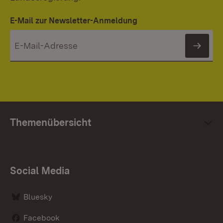
E-Mail zur Newsletter-Anmeldung
News
Themenübersicht
Social Media
Bluesky
Facebook