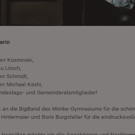
erin
err Kosminski,
au Lösch,
err Schmidt,
rr Michael Kashi,
ndestags- und Gemeinderatsmitglieder!
k an die BigBand des Mörike-Gymnasiums für die schö
Hintermaier und Boris Burgstaller für die eindrucksvol
 begrüßen möchte ich alle Angehörigen und Nachkom