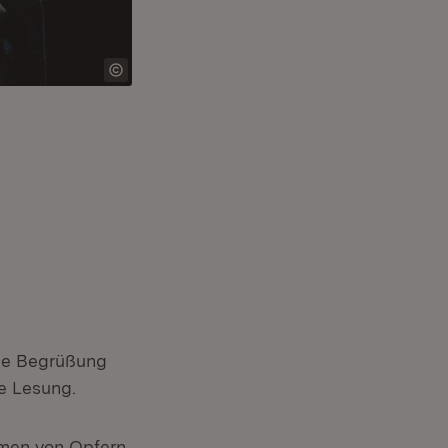
ne Begrüßung
le Lesung.
men von Opfern