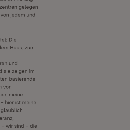
tzentren gelegen
g von jedem und
fel: Die
 dem Haus, zum
eren und
 sie zeigen im
rten basierende
n von
er, meine
– hier ist meine
nglaublich
eranz,
– wir sind – die