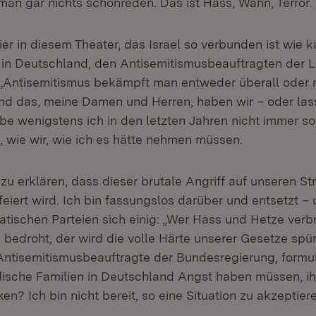
man gar nichts schönreden. Das ist Hass, Wahn, Terror.
hier in diesem Theater, das Israel so verbunden ist wie
in Deutschland, den Antisemitismusbeauftragten der 
 „Antisemitismus bekämpft man entweder überall oder
 Und das, meine Damen und Herren, haben wir – oder las
abe wenigstens ich in den letzten Jahren nicht immer so
wie wir, wie ich es hätte nehmen müssen.
 zu erklären, dass dieser brutale Angriff auf unseren St
eiert wird. Ich bin fassungslos darüber und entsetzt 
atischen Parteien sich einig: „Wer Hass und Hetze verbr
bedroht, der wird die volle Härte unserer Gesetze spür
r Antisemitismusbeauftragte der Bundesregierung, formul
üdische Familien in Deutschland Angst haben müssen, ihr
en? Ich bin nicht bereit, so eine Situation zu akzeptier