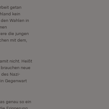
arbeit getan
hland kein
h den Wahlen in
rmen
ere die jungen
ichen mit dem,
amit nicht. Heißt
r brauchen neue
n des Nazi-
t in Gegenwart
das genau so ein
 die Erinnerung