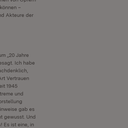
 können –
nd Akteure der
äum „20 Jahre
esagt. Ich habe
achdenklich,
Art Vertrauen
eit 1945
xtreme und
orstellung
 Hinweise gab es
ht gewusst. Und
 Es ist eine, in