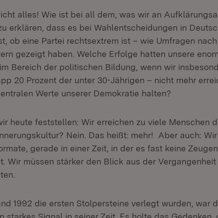
nicht alles! Wie ist bei all dem, was wir an Aufklärungs
zu erklären, dass es bei Wahlentscheidungen in Deutsc
st, ob eine Partei rechtsextrem ist – wie Umfragen nac
ern gezeigt haben. Welche Erfolge hatten unsere eno
m Bereich der politischen Bildung, wenn wir insbesond
p 20 Prozent der unter 30-Jährigen – nicht mehr erre
 zentralen Werte unserer Demokratie halten?
r heute feststellen: Wir erreichen zu viele Menschen d
innerungskultur? Nein. Das heißt: mehr! Aber auch: Wi
mate, gerade in einer Zeit, in der es fast keine Zeuge
bt. Wir müssen stärker den Blick aus der Vergangenhei
ten.
and 1992 die ersten Stolpersteine verlegt wurden, war 
n starkes Signal in seiner Zeit. Es holte das Gedenken,