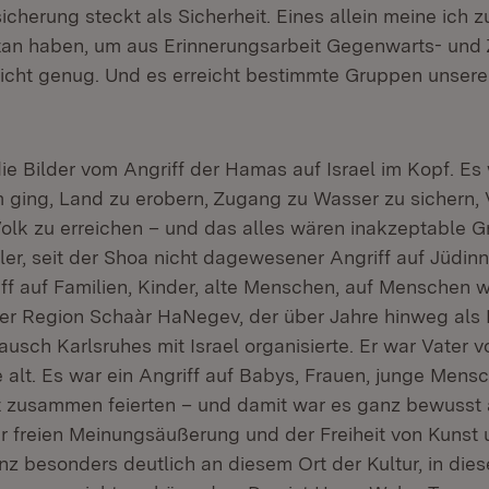
cherung steckt als Sicherheit. Eines allein meine ich z
tan haben, um aus Erinnerungsarbeit Gegenwarts- und 
nicht genug. Und es erreicht bestimmte Gruppen unsere
ie Bilder vom Angriff der Hamas auf Israel im Kopf. Es 
 ging, Land zu erobern, Zugang zu Wasser zu sichern,
Volk zu erreichen – und das alles wären inakzeptable 
aler, seit der Shoa nicht dagewesener Angriff auf Jüdin
ff auf Familien, Kinder, alte Menschen, auf Menschen wi
er Region Schaàr HaNegev, der über Jahre hinweg als 
sch Karlsruhes mit Israel organisierte. Er war Vater vo
alt. Es war ein Angriff auf Babys, Frauen, junge Mensc
 zusammen feierten – und damit war es ganz bewusst a
er freien Meinungsäußerung und der Freiheit von Kunst 
nz besonders deutlich an diesem Ort der Kultur, in di