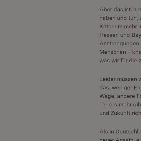
Aber das ist ja 
haben und tun, 
Kriterium mehr i
Hessen und Bay
Anstrengungen i
Menschen – knap
was wir für die
Leider müssen wi
das: weniger Er
Wege, andere For
Terrors mehr gi
und Zukunft rich
Als in Deutschl
neuer Ansatz, ei