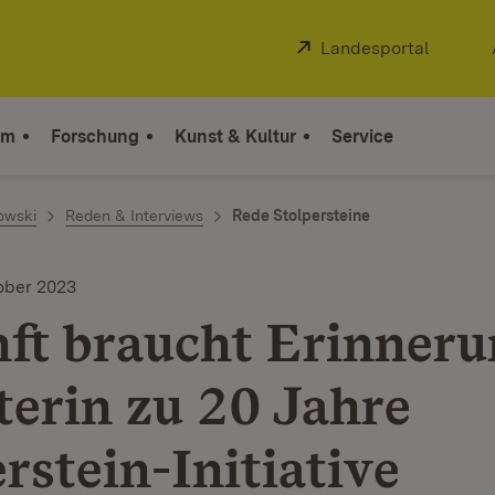
Extern:
Landesportal
(Öffnet
um
Forschung
Kunst & Kultur
Service
owski
Reden & Interviews
Rede Stolpersteine
ober 2023
ft braucht Erinneru
terin zu 20 Jahre
rstein-Initiative