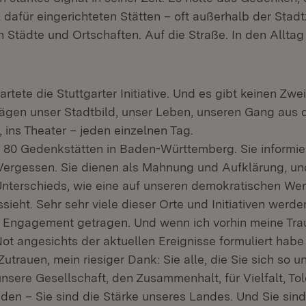
l dafür eingerichteten Stätten – oft außerhalb der Stad
in Städte und Ortschaften. Auf die Straße. In den Allta
artete die Stuttgarter Initiative. Und es gibt keinen Zwei
rägen unser Stadtbild, unser Leben, unseren Gang aus
, ins Theater – jeden einzelnen Tag.
s 80 Gedenkstätten in Baden-Württemberg. Sie informi
Vergessen. Sie dienen als Mahnung und Aufklärung, und
nterschieds, wie eine auf unseren demokratischen We
sieht. Sehr sehr viele dieser Orte und Initiativen werde
Engagement getragen. Und wenn ich vorhin meine Trau
ot angesichts der aktuellen Ereignisse formuliert habe 
utrauen, mein riesiger Dank: Sie alle, die Sie sich so u
nsere Gesellschaft, den Zusammenhalt, für Vielfalt, Tol
den – Sie sind die Stärke unseres Landes. Und Sie sind 