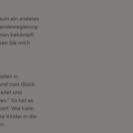
 kaum ein anderes
Landesregierung
 man bekämpft
sen Sie mich
raßen in
– und zum Glück
eitet und
en.“ So hat es
iert. Wie kann
e Kinder in die
en.