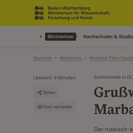
Zum Inhalt springen
Link zur Startseite
Ministerium
Hochschulen & Studi
Startseite
Ministerium
Ministerin Petra Olsch
Schillerrede in 
Lesezeit: 6 Minuten
Grußw
Teilen
Marba
Text vorlesen
Der russisch-s