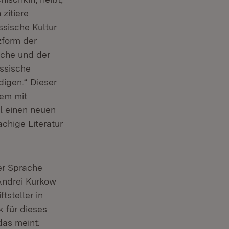
 zitiere
ssische Kultur
zform der
che und der
ussische
digen.“ Dieser
dem mit
ll einen neuen
chige Literatur
er Sprache
Andrei Kurkow
tsteller in
 für dieses
das meint: