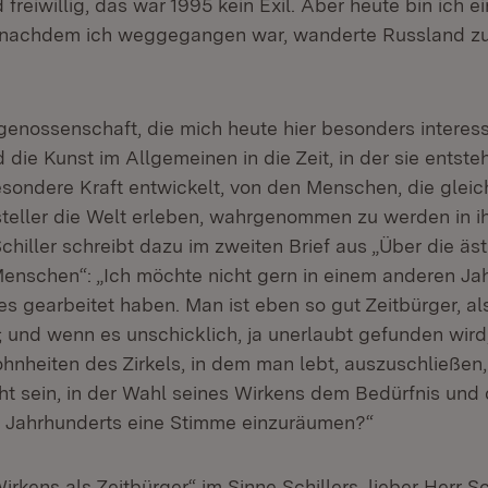
 freiwillig, das war 1995 kein Exil. Aber heute bin ich e
 nachdem ich weggegangen war, wanderte Russland zu
tgenossenschaft, die mich heute hier besonders interessi
 die Kunst im Allgemeinen in die Zeit, in der sie entsteh
esondere Kraft entwickelt, von den Menschen, die gleich
tsteller die Welt erleben, wahrgenommen zu werden in i
chiller schreibt dazu im zweiten Brief aus „Über die äs
enschen“: „Ich möchte nicht gern in einem anderen Ja
es gearbeitet haben. Man ist eben so gut Zeitbürger, a
; und wenn es unschicklich, ja unerlaubt gefunden wird
hnheiten des Zirkels, in dem man lebt, auszuschließen,
cht sein, in der Wahl seines Wirkens dem Bedürfnis und
Jahrhunderts eine Stimme einzuräumen?“
irkens als Zeitbürger“ im Sinne Schillers, lieber Herr Sc