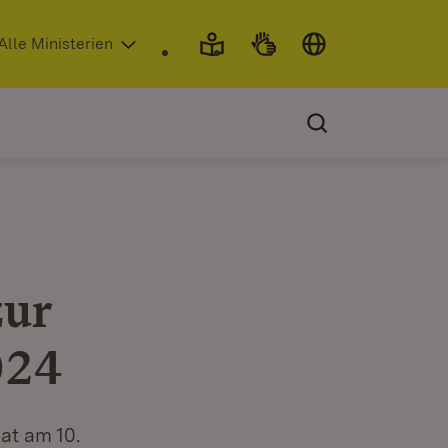
 in neuem Fenster)
Alle Ministerien
zur
024
at am 10.