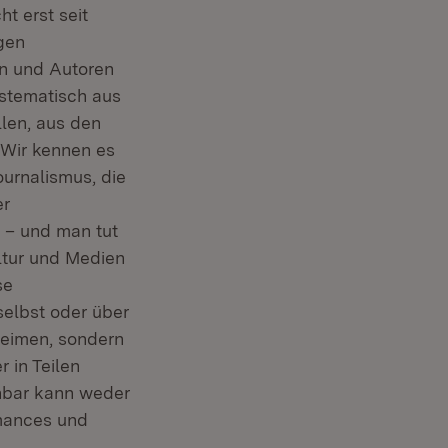
ht erst seit
gen
en und Autoren
ystematisch aus
len, aus den
. Wir kennen es
ournalismus, die
er
n – und man tut
ltur und Medien
se
selbst oder über
heimen, sondern
 in Teilen
nbar kann weder
rmances und