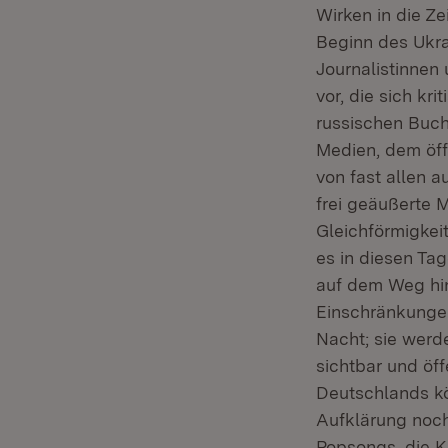
Wirken in die Ze
Beginn des Ukra
Journalistinnen
vor, die sich kr
russischen Buch
Medien, dem öffe
von fast allen a
frei geäußerte 
Gleichförmigkeit
es in diesen Ta
auf dem Weg hin
Einschränkungen
Nacht; sie werd
sichtbar und öff
Deutschlands k
Aufklärung noch
Popsongs, die Kr