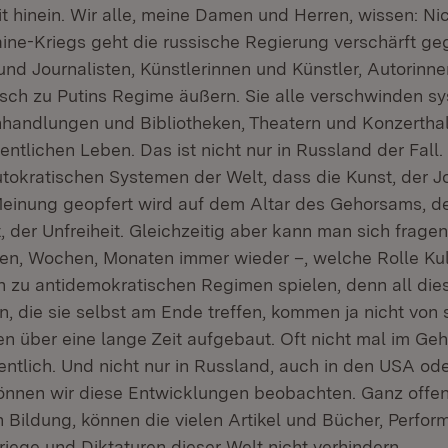
it hinein. Wir alle, meine Damen und Herren, wissen: Nic
ine-Kriegs geht die russische Regierung verschärft ge
 und Journalisten, Künstlerinnen und Künstler, Autorinn
itisch zu Putins Regime äußern. Sie alle verschwinden s
handlungen und Bibliotheken, Theatern und Konzerthal
ntlichen Leben. Das ist nicht nur in Russland der Fall
utokratischen Systemen der Welt, dass die Kunst, der J
Meinung geopfert wird auf dem Altar des Gehorsams, d
, der Unfreiheit. Gleichzeitig aber kann man sich frage
gen, Wochen, Monaten immer wieder –, welche Rolle Ku
 zu antidemokratischen Regimen spielen, denn all die
, die sie selbst am Ende treffen, kommen ja nicht von 
en über eine lange Zeit aufgebaut. Oft nicht mal im Ge
entlich. Und nicht nur in Russland, auch in den USA oder
önnen wir diese Entwicklungen beobachten. Ganz offe
 Bildung, können die vielen Artikel und Bücher, Perfo
iege und Diktaturen dieser Welt nicht verhindern.