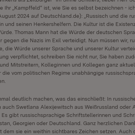
 Ihr „Kampffeld“ ist, wie Sie es selbst bezeichnen - ich
August 2024 auf Deutschland.de): „Russisch und die ru
in und seinen Henkershelfern. Die Kultur ist die Existen
ürde. Thomas Mann hat die Würde der deutschen Spra
 gegen die Nazis im Exil verteidigt. Nun müssen wir, r
e, die Würde unserer Sprache und unserer Kultur vertei
ng verpflichtet, schreiben Sie nicht nur, Sie haben zu
 und Mitstreitern, Kolleginnen und Kollegen ganz aktue
für die vom politischen Regime unabhängige russischspra
en.
mal deutlich machen, was das einschließt: In russisch
h auch Swetlana Alexijewitsch aus Weißrussland oder 
 Es gibt russischsprachige Schriftstellerinnen und Schrif
stan, Georgien oder Deutschland. Ganz herzlichen Dank
 dem sie ein weithin sichtbares Zeichen setzen. Auch 