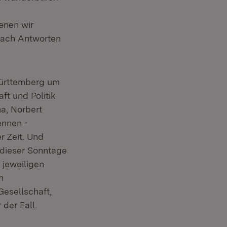
enen wir
nach Antworten
-Württemberg um
ft und Politik
a, Norbert
ennen -
r Zeit. Und
 dieser Sonntage
 jeweiligen
n
Gesellschaft,
der Fall.