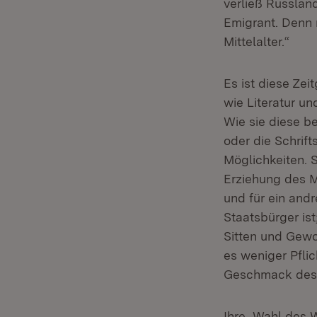
verließ Russland
Emigrant. Denn
Mittelalter.“
Es ist diese Zei
wie Literatur und
Wie sie diese b
oder die Schrif
Möglichkeiten. S
Erziehung des M
und für ein andr
Staatsbürger ist
Sitten und Gewo
es weniger Pfli
Geschmack des 
Ihre „Wahl des W