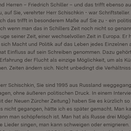
 Herren – Friedrich Schiller – und das trifft ebenso a
u, auf Sie, verehrter Herr Schischkin - war Schriftsteller
 das trifft in besonderem Maße auf Sie zu - ein politi
auch wenn man das in Schillers Zeit noch nicht so genann
uge seiner Zeit, einer wechselvollen Zeit in Europa. Er h
e sich Macht und Politik auf das Leben jedes Einzelnen 
hat Einfluss auf sein Schreiben genommen. Dazu gehört
e Erfahrung der Flucht als einzige Möglichkeit, um als Kün
en. Zeiten ändern sich. Nicht unbedingt die Verhältniss
Herr Schischkin, Sie sind 1995 aus Russland weggegan
sagen, ohne äußeren politischen Druck. In einem Interv
t der Neuen Zürcher Zeitung) haben Sie es kürzlich so 
s nicht gegangen, hätte ich es später gemacht. Man k
wenn man schöpferisch ist. Man hat als Russe drei Mögl
he Lieder singen, man kann schweigen oder emigrieren. 