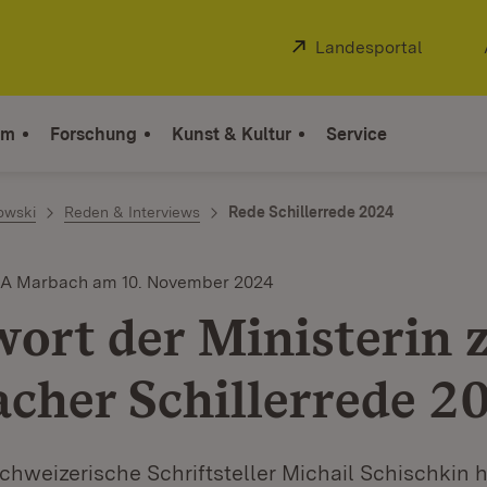
Extern:
Landesportal
(Öffnet
um
Forschung
Kunst & Kultur
Service
owski
Reden & Interviews
Rede Schillerrede 2024
DLA Marbach am 10. November 2024
ort der Ministerin 
cher Schillerrede 2
chweizerische Schriftsteller Michail Schischkin h