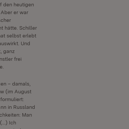
uf den heutigen
. Aber er war
scher
t hätte. Schiller
at selbst erlebt
auswirkt. Und
, ganz
stler frei
e.
gen – damals,
iew (im August
formuliert:
ann in Russland
ichkeiten: Man
(…) Ich